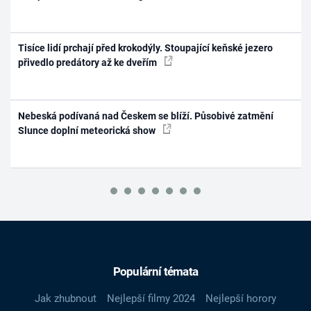
Tisíce lidí prchají před krokodýly. Stoupající keňské jezero
přivedlo predátory až ke dveřím
Nebeská podívaná nad Českem se blíží. Působivé zatmění
Slunce doplní meteorická show
Populární témata
Jak zhubnout
Nejlepší filmy 2024
Nejlepší horory