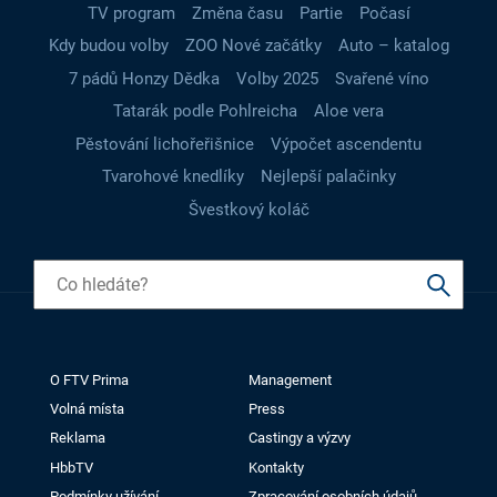
TV program
Změna času
Partie
Počasí
Kdy budou volby
ZOO Nové začátky
Auto – katalog
7 pádů Honzy Dědka
Volby 2025
Svařené víno
Tatarák podle Pohlreicha
Aloe vera
Pěstování lichořeřišnice
Výpočet ascendentu
Tvarohové knedlíky
Nejlepší palačinky
Švestkový koláč
O FTV Prima
Management
Volná místa
Press
Reklama
Castingy a výzvy
HbbTV
Kontakty
Podmínky užívání
Zpracování osobních údajů