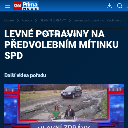
Domů
Pořady
HLAVNÍ ZPRÁVY
Levné potraviny na předvolebním
LEVNÉ POTRAVINY NA
Failed to fetch
PŘEDVOLEBNÍM MÍTINKU
SPD
Další videa pořadu