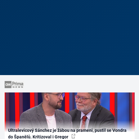
Ultralevicový Sánchez je žábou na prameni, pustil se Vondra
do Španělů. Kritizoval i Gregor