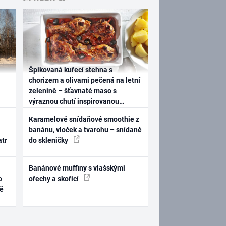
Špikovaná kuřecí stehna s
chorizem a olivami pečená na letní
zelenině – šťavnaté maso s
výraznou chutí inspirovanou
Španělskem
Karamelové snídaňové smoothie z
banánu, vloček a tvarohu – snídaně
atr
do skleničky
Banánové muffiny s vlašskými
o
ořechy a skořicí
ně