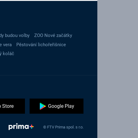
dy budou volby
ZOO Nové začátky
e vera
Pěstování lichořeřišnice
ý koláč
 Store
Google Play
© FTV Prima spol. s r.o.