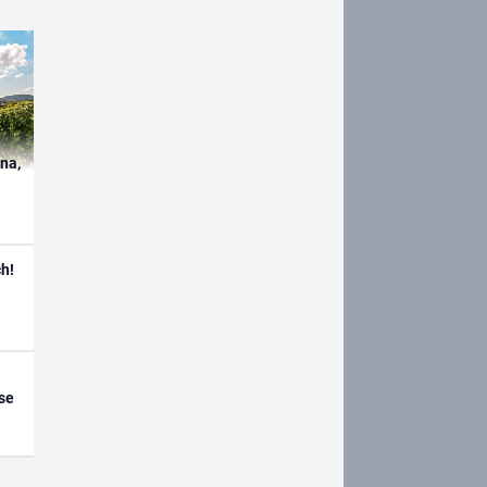
ína,
h!
se