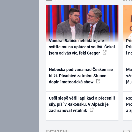
Vondra: Babiše nehlídáte, ale
Pri
svítíte mu na uplácení voličů. Čekal
Pri
jsem od vás víc, řekl Gregor
i n
Nebeská podívaná nad Českem se
Ma
blíží. Působivé zatmění Slunce
vž
doplní meteorická show
já,
Češi slepě věřili aplikaci a přecenili
Ro
síly, píší v Rakousku. V Alpách je
Pr
zachraňoval vrtulník
a 