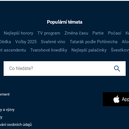
Populární témata
Nejlepší horory
TV program
Změna času
Partie
Počasí
K
Dědka
Volby 2025
Svařené víno
Tatarák podle Pohlreicha
Alo
t ascendentu
Tvarohové knedlíky
Nejlepší palačinky
Švestkov
ement
App
y a výzvy
ty
vání osobních údajů