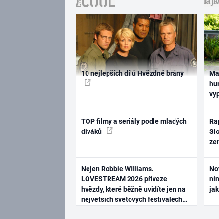
10 nejlepších dílů Hvězdné brány
Ma
hum
vy
TOP filmy a seriály podle mladých
Rap
diváků
Slo
ze
Nejen Robbie Williams.
No
LOVESTREAM 2026 přiveze
ním
hvězdy, které běžně uvidíte jen na
ja
největších světových festivalech