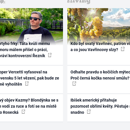
rtyho frky: Táta kvůli mému
Kdo byl svatý Vavřinec, patron v
oru málem přišel o práci,
a co jsou Vavřincovy slzy?
práví kontroverzní Řezník
per Vercetti vyfasoval na
Odhalte pravdu o kočičích mýtec
vensku 5 let vězení, pak bude ze
Proč černá kočka nenosí smůlu?
mě vyhoštěn
vý objev Kazmy? Blondýnka se s
Ibišek americký přitahuje
 vodí za ruce a fotí se na místě
pozornost obřími květy. Pěstuje 
ko Rosecká
snadno