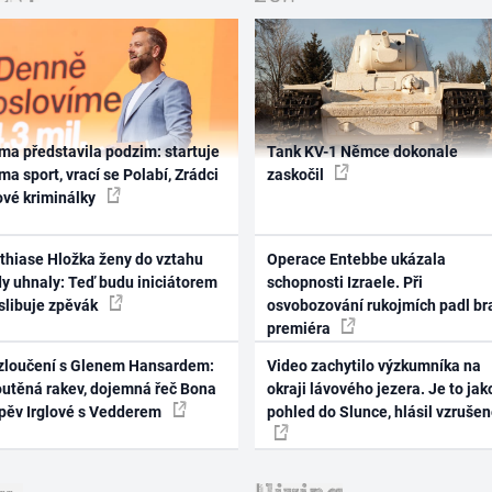
ma představila podzim: startuje
Tank KV-1 Němce dokonale
ma sport, vrací se Polabí, Zrádci
zaskočil
ové kriminálky
thiase Hložka ženy do vztahu
Operace Entebbe ukázala
dy uhnaly: Teď budu iniciátorem
schopnosti Izraele. Při
 slibuje zpěvák
osvobozování rukojmích padl br
premiéra
zloučení s Glenem Hansardem:
Video zachytilo výzkumníka na
outěná rakev, dojemná řeč Bona
okraji lávového jezera. Je to jak
zpěv Irglové s Vedderem
pohled do Slunce, hlásil vzruše