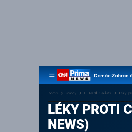
Domácí
Zahranič
Pořady
Domů
Pořady
HLAVNÍ ZPRÁVY
Léky pr
LÉKY PROTI 
NEWS)