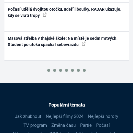
Počasí udělá dvojitou otočku, udeří i bouřky. RADAR ukazuje,
kdy se vrátí tropy
Masová střelba v thajské škole: Na místě je sedm mrtvých.
Student po útoku spáchal sebevraždu
Populární témata
Jak zhubnout
Nejlepší filmy 2024
Nejlepší horory
TV program
Změna času
Partie
Počasí