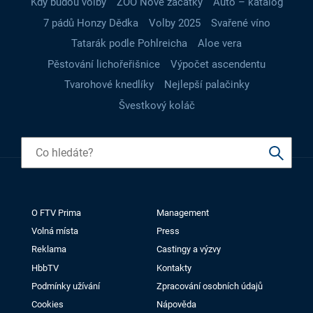
Kdy budou volby
ZOO Nové začátky
Auto – katalog
7 pádů Honzy Dědka
Volby 2025
Svařené víno
Tatarák podle Pohlreicha
Aloe vera
Pěstování lichořeřišnice
Výpočet ascendentu
Tvarohové knedlíky
Nejlepší palačinky
Švestkový koláč
O FTV Prima
Management
Volná místa
Press
Reklama
Castingy a výzvy
HbbTV
Kontakty
Podmínky užívání
Zpracování osobních údajů
Cookies
Nápověda