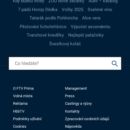
Kdy budou volby
ZOO Nové začátky
Auto – katalog
7 pádů Honzy Dědka
Volby 2025
Svařené víno
Tatarák podle Pohlreicha
Aloe vera
Pěstování lichořeřišnice
Výpočet ascendentu
Tvarohové knedlíky
Nejlepší palačinky
Švestkový koláč
O FTV Prima
Management
Volná místa
Press
Reklama
Castingy a výzvy
HbbTV
Kontakty
Podmínky užívání
Zpracování osobních údajů
Cookies
Nápověda