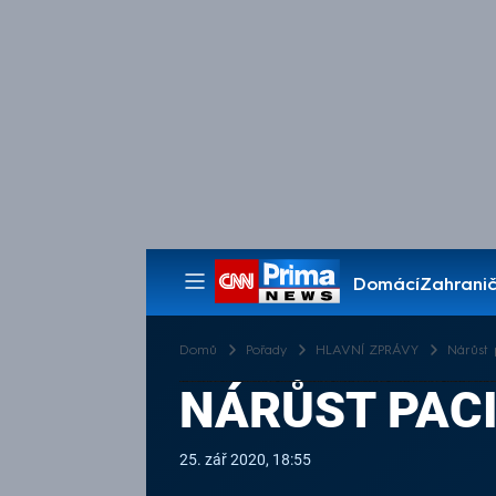
Domácí
Zahranič
Pořady
Domů
Pořady
HLAVNÍ ZPRÁVY
Nárůst 
NÁRŮST PAC
25. zář 2020, 18:55