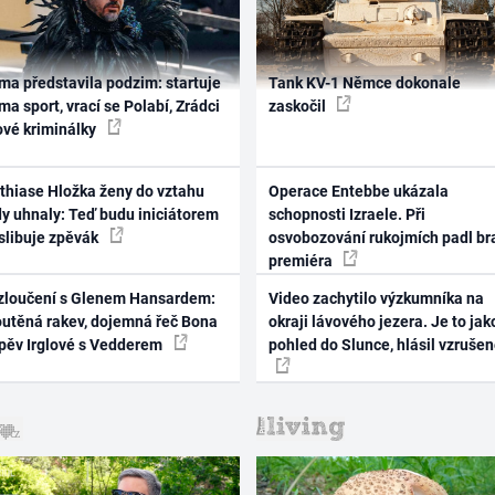
ma představila podzim: startuje
Tank KV-1 Němce dokonale
ma sport, vrací se Polabí, Zrádci
zaskočil
ové kriminálky
thiase Hložka ženy do vztahu
Operace Entebbe ukázala
dy uhnaly: Teď budu iniciátorem
schopnosti Izraele. Při
 slibuje zpěvák
osvobozování rukojmích padl br
premiéra
zloučení s Glenem Hansardem:
Video zachytilo výzkumníka na
outěná rakev, dojemná řeč Bona
okraji lávového jezera. Je to jak
zpěv Irglové s Vedderem
pohled do Slunce, hlásil vzruše