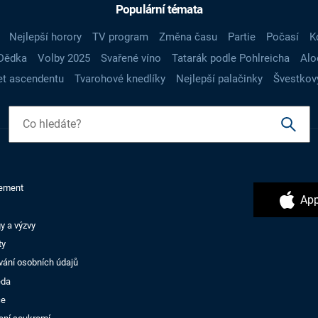
Populární témata
Nejlepší horory
TV program
Změna času
Partie
Počasí
K
Dědka
Volby 2025
Svařené víno
Tatarák podle Pohlreicha
Alo
t ascendentu
Tvarohové knedlíky
Nejlepší palačinky
Švestkov
ement
App
y a výzvy
ty
vání osobních údajů
ěda
ce