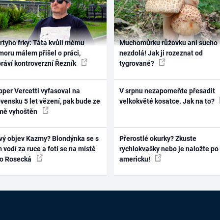
rtyho frky: Táta kvůli mému
Muchomůrku růžovku ani sucho
oru málem přišel o práci,
nezdolá! Jak ji rozeznat od
práví kontroverzní Řezník
tygrované?
per Vercetti vyfasoval na
V srpnu nezapomeňte přesadit
vensku 5 let vězení, pak bude ze
velkokvěté kosatce. Jak na to?
mě vyhoštěn
vý objev Kazmy? Blondýnka se s
Přerostlé okurky? Zkuste
 vodí za ruce a fotí se na místě
rychlokvašky nebo je naložte po
ko Rosecká
americku!