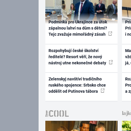
Podmínka pro Ukrajince za útok
Pri
zápalnou lahví na dům s dětmi?
Pri
Tejc zvažuje mimořádný zásah
i n
Rozpohybují české školství
Ma
ředitelé? Resort věří, že nový
vž
nástroj utne nekonečné debaty
já,
Zelenskyj navštíví tradičního
Ro
ruského spojence: Srbsko chce
Pr
oddělit od Putinova tábora
a 