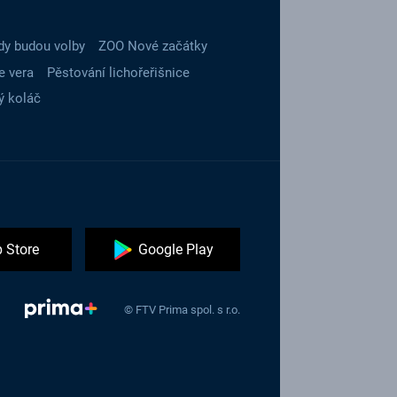
dy budou volby
ZOO Nové začátky
e vera
Pěstování lichořeřišnice
ý koláč
 Store
Google Play
© FTV Prima spol. s r.o.