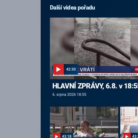
Další videa pořadu
42:30
HLAVNÍ ZPRÁVY, 6.8. v 18:5
6. srpna 2026 18:55
43:18
43: