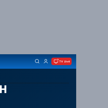
TV živě
CH