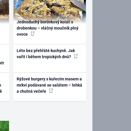
Jednoduchý borůvkový koláč s
drobenkou – vláčný moučník plný
ovoce
Léto bez přehřáté kuchyně. Jak
vařit i během tropických dnů?
atr
Rýžové burgery s kuřecím masem a
o
mrkví podávané se salátem – lehká
ně
a chutná večeře