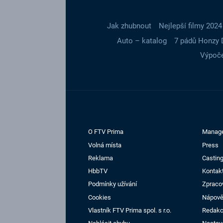
Jak zhubnout
Nejlepší filmy 2024
Auto – katalog
7 pádů Honzy 
Výpoče
O FTV Prima
Manag
Volná místa
Press
Reklama
Casting
HbbTV
Kontak
Podmínky užívání
Zpraco
Cookies
Nápov
Vlastník FTV Prima spol. s r.o.
Redak