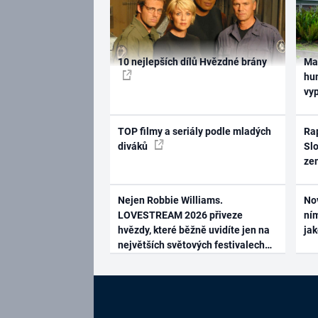
10 nejlepších dílů Hvězdné brány
Ma
hum
vy
TOP filmy a seriály podle mladých
Rap
diváků
Slo
ze
Nejen Robbie Williams.
No
LOVESTREAM 2026 přiveze
ním
hvězdy, které běžně uvidíte jen na
ja
největších světových festivalech