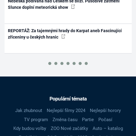
Nebeská podívaná nad Českem se blíží. Působivé zatmění
Slunce doplní meteorická show
REPORTÁŽ: Za tajemnými hrady do Karpat aneb Fascinující
zříceniny u českých hranic
Populární témata
Jak zhubnout
Nejlepší filmy 2024
Nejlepší horory
TV program
Změna času
Partie
Počasí
Kdy budou volby
ZOO Nové začátky
Auto – katalog