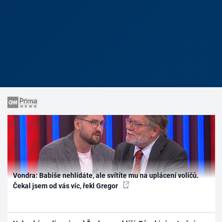
Vondra: Babiše nehlídáte, ale svítíte mu na uplácení voličů.
Čekal jsem od vás víc, řekl Gregor