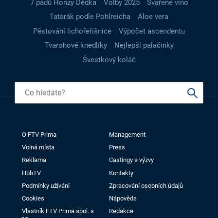
7 pádů Honzy Dědka
Volby 2025
Svařené víno
Tatarák podle Pohlreicha
Aloe vera
Pěstování lichořeřišnice
Výpočet ascendentu
Tvarohové knedlíky
Nejlepší palačinky
Švestkový koláč
O FTV Prima
Management
Volná místa
Press
Reklama
Castingy a výzvy
HbbTV
Kontakty
Podmínky užívání
Zpracování osobních údajů
Cookies
Nápověda
Vlastník FTV Prima spol. s
Redakce