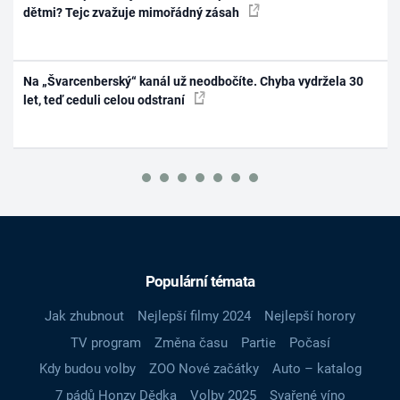
dětmi? Tejc zvažuje mimořádný zásah
Na „Švarcenberský“ kanál už neodbočíte. Chyba vydržela 30
let, teď ceduli celou odstraní
Populární témata
Jak zhubnout
Nejlepší filmy 2024
Nejlepší horory
TV program
Změna času
Partie
Počasí
Kdy budou volby
ZOO Nové začátky
Auto – katalog
7 pádů Honzy Dědka
Volby 2025
Svařené víno