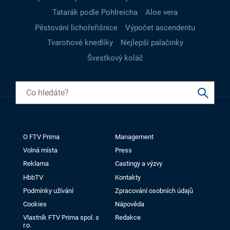
Tatarák podle Pohlreicha
Aloe vera
Pěstování lichořeřišnice
Výpočet ascendentu
Tvarohové knedlíky
Nejlepší palačinky
Švestkový koláč
O FTV Prima
Management
Volná místa
Press
Reklama
Castingy a výzvy
HbbTV
Kontakty
Podmínky užívání
Zpracování osobních údajů
Cookies
Nápověda
Vlastník FTV Prima spol. s
Redakce
r.o.