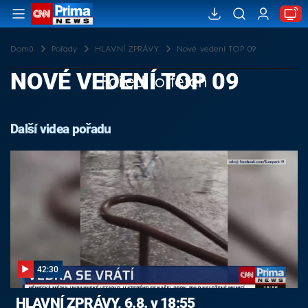
Domů
Pořady
HLAVNÍ ZPRÁVY
Nové vedení TOP 09
NOVÉ VEDENÍ TOP 09
Failed to fetch
Další videa pořadu
42:30
HLAVNÍ ZPRÁVY, 6.8. v 18:55