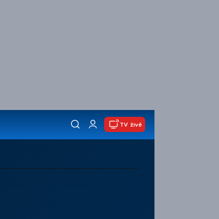
TV živě