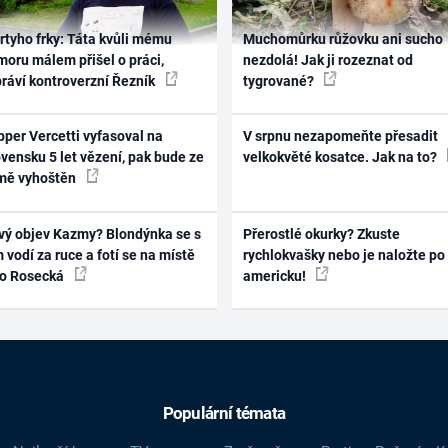
rtyho frky: Táta kvůli mému
Muchomůrku růžovku ani sucho
oru málem přišel o práci,
nezdolá! Jak ji rozeznat od
práví kontroverzní Řezník
tygrované?
per Vercetti vyfasoval na
V srpnu nezapomeňte přesadit
vensku 5 let vězení, pak bude ze
velkokvěté kosatce. Jak na to?
mě vyhoštěn
vý objev Kazmy? Blondýnka se s
Přerostlé okurky? Zkuste
 vodí za ruce a fotí se na místě
rychlokvašky nebo je naložte po
ko Rosecká
americku!
Populární témata