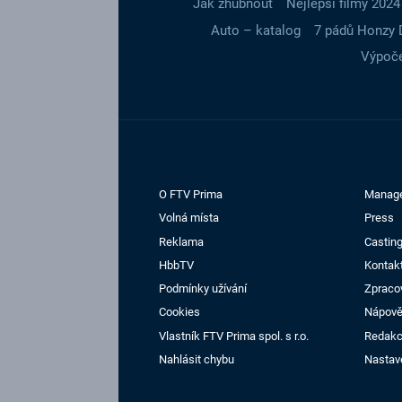
Jak zhubnout
Nejlepší filmy 2024
Auto – katalog
7 pádů Honzy 
Výpoče
O FTV Prima
Manag
Volná místa
Press
Reklama
Casting
HbbTV
Kontak
Podmínky užívání
Zpraco
Cookies
Nápov
Vlastník FTV Prima spol. s r.o.
Redak
Nahlásit chybu
Nastav