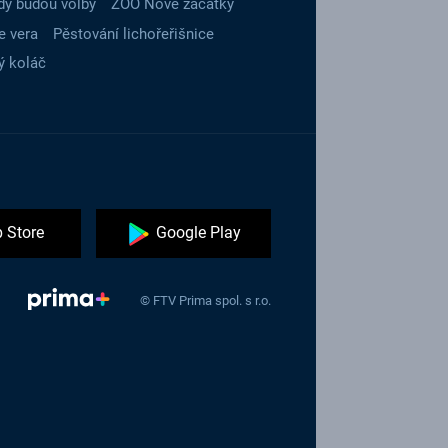
dy budou volby
ZOO Nové začátky
e vera
Pěstování lichořeřišnice
ý koláč
 Store
Google Play
© FTV Prima spol. s r.o.