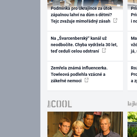
Podmínka pro Ukrajince za útok
Pri
zápalnou lahví na dům s dětmi?
Pri
Tejc zvažuje mimořádný zásah
i n
Na „Švarcenberský“ kanál už
Ma
neodbočíte. Chyba vydržela 30 let,
vž
teď ceduli celou odstraní
já,
Zemřela známá influencerka.
Ro
Towleová podlehla vzácné a
Pr
zákeřné nemoci
a 