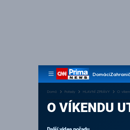
Domácí
Zahranič
Pořady
Domů
Pořady
HLAVNÍ ZPRÁVY
O víken
O VÍKENDU U
Další videa pořadu