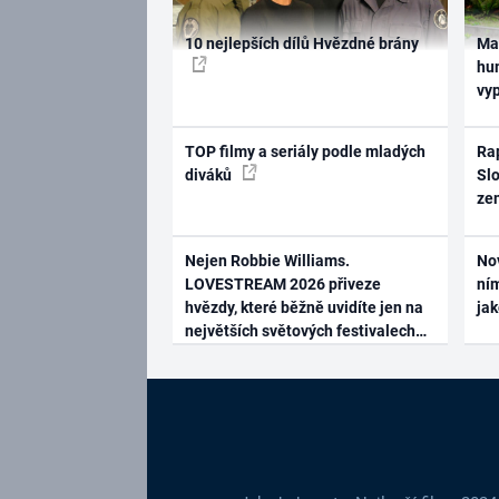
10 nejlepších dílů Hvězdné brány
Ma
hum
vy
TOP filmy a seriály podle mladých
Rap
diváků
Slo
ze
Nejen Robbie Williams.
No
LOVESTREAM 2026 přiveze
ním
hvězdy, které běžně uvidíte jen na
ja
největších světových festivalech