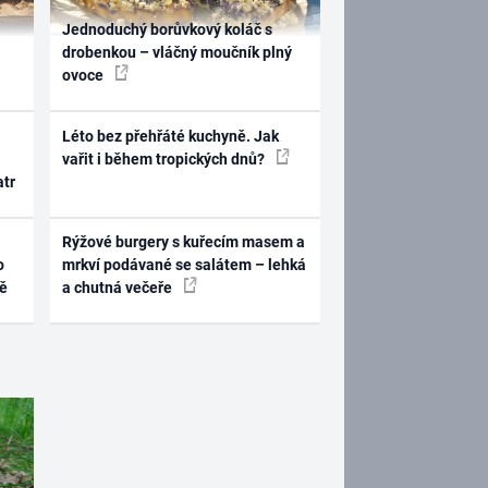
Jednoduchý borůvkový koláč s
drobenkou – vláčný moučník plný
ovoce
Léto bez přehřáté kuchyně. Jak
vařit i během tropických dnů?
atr
Rýžové burgery s kuřecím masem a
o
mrkví podávané se salátem – lehká
ně
a chutná večeře