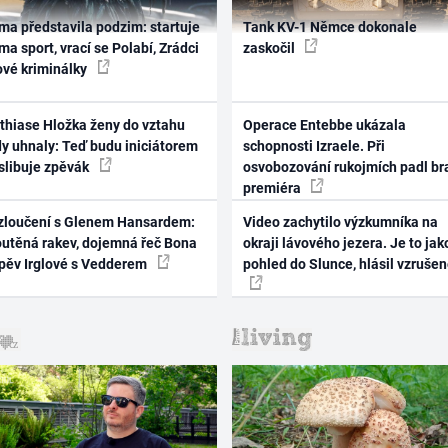
ma představila podzim: startuje
Tank KV-1 Němce dokonale
ma sport, vrací se Polabí, Zrádci
zaskočil
ové kriminálky
thiase Hložka ženy do vztahu
Operace Entebbe ukázala
dy uhnaly: Teď budu iniciátorem
schopnosti Izraele. Při
 slibuje zpěvák
osvobozování rukojmích padl br
premiéra
zloučení s Glenem Hansardem:
Video zachytilo výzkumníka na
outěná rakev, dojemná řeč Bona
okraji lávového jezera. Je to jak
zpěv Irglové s Vedderem
pohled do Slunce, hlásil vzruše