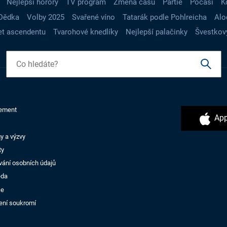
Nejlepší horory
TV program
Změna času
Partie
Počasí
K
Dědka
Volby 2025
Svařené víno
Tatarák podle Pohlreicha
Alo
t ascendentu
Tvarohové knedlíky
Nejlepší palačinky
Švestkov
ement
App
y a výzvy
ty
vání osobních údajů
ěda
ce
ení soukromí