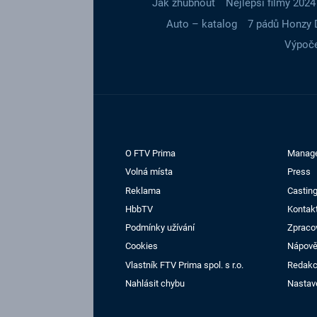
Jak zhubnout
Nejlepší filmy 2024
Auto – katalog
7 pádů Honzy 
Výpoče
O FTV Prima
Manag
Volná místa
Press
Reklama
Casting
HbbTV
Kontak
Podmínky užívání
Zpraco
Cookies
Nápov
Vlastník FTV Prima spol. s r.o.
Redak
Nahlásit chybu
Nastav