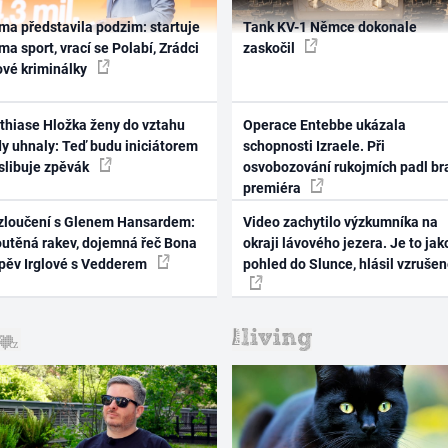
ma představila podzim: startuje
Tank KV-1 Němce dokonale
ma sport, vrací se Polabí, Zrádci
zaskočil
ové kriminálky
thiase Hložka ženy do vztahu
Operace Entebbe ukázala
dy uhnaly: Teď budu iniciátorem
schopnosti Izraele. Při
 slibuje zpěvák
osvobozování rukojmích padl br
premiéra
zloučení s Glenem Hansardem:
Video zachytilo výzkumníka na
outěná rakev, dojemná řeč Bona
okraji lávového jezera. Je to jak
zpěv Irglové s Vedderem
pohled do Slunce, hlásil vzruše