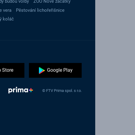
dy budou volby
ZOO Nové začátky
e vera
Pěstování lichořeřišnice
ý koláč
 Store
Google Play
© FTV Prima spol. s r.o.