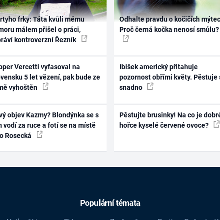
rtyho frky: Táta kvůli mému
Odhalte pravdu o kočičích mýtec
oru málem přišel o práci,
Proč černá kočka nenosí smůlu?
práví kontroverzní Řezník
per Vercetti vyfasoval na
Ibišek americký přitahuje
vensku 5 let vězení, pak bude ze
pozornost obřími květy. Pěstuje 
mě vyhoštěn
snadno
vý objev Kazmy? Blondýnka se s
Pěstujte brusinky! Na co je dobr
 vodí za ruce a fotí se na místě
hořce kyselé červené ovoce?
ko Rosecká
Populární témata