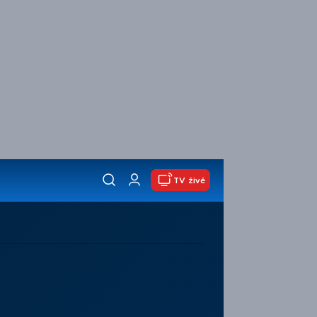
TV živě