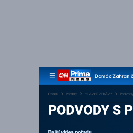
Domácí
Zahranič
Pořady
Domů
Pořady
HLAVNÍ ZPRÁVY
Podvody
PODVODY S P
Další videa pořadu