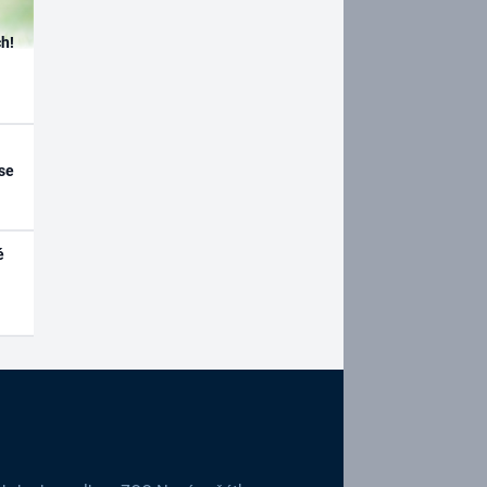
h!
se
é