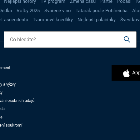
Nejlepší horory
TV program
Změna času
Partie
Počasí
K
Dědka
Volby 2025
Svařené víno
Tatarák podle Pohlreicha
Alo
t ascendentu
Tvarohové knedlíky
Nejlepší palačinky
Švestkov
ement
App
y a výzvy
ty
vání osobních údajů
ěda
ce
ení soukromí