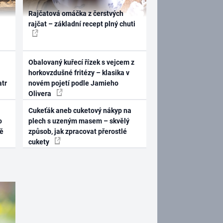
Rajčatová omáčka z čerstvých
rajčat – základní recept plný chuti
Obalovaný kuřecí řízek s vejcem z
horkovzdušné fritézy – klasika v
atr
novém pojetí podle Jamieho
Olivera
Cukeťák aneb cuketový nákyp na
o
plech s uzeným masem – skvělý
ně
způsob, jak zpracovat přerostlé
cukety