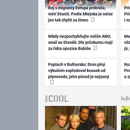
Boj s migranty Evropa prohrála,
Pri
míní Stoniš. Podle Mlejnka je nelze
Pri
jen tak chytit za límec
i n
Nikdy nezpochybňujte voliče ANO,
Ma
smál se Staněk. Dle průzkumu mají
vž
za lídra opozice Babiše
já,
Poplach v Bulharsku: Dron plný
Ro
výbušnin explodoval kousek od
Pr
plynovodu, jeho původ je nejasný
a 