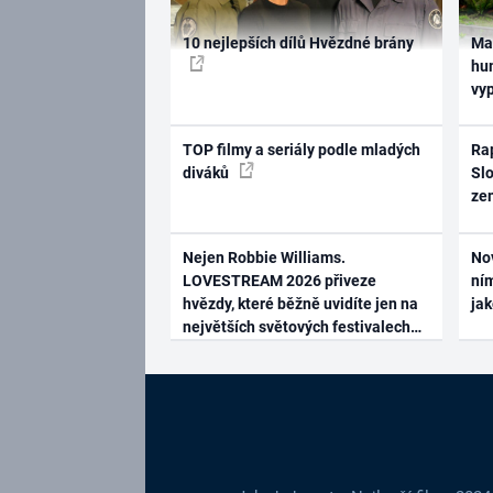
10 nejlepších dílů Hvězdné brány
Ma
hum
vy
TOP filmy a seriály podle mladých
Rap
diváků
Slo
ze
Nejen Robbie Williams.
No
LOVESTREAM 2026 přiveze
ním
hvězdy, které běžně uvidíte jen na
ja
největších světových festivalech