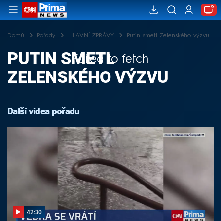
Domů
Pořady
HLAVNÍ ZPRÁVY
Putin smetl Zelenského výzvu
PUTIN SMETL
Failed to fetch
ZELENSKÉHO VÝZVU
Další videa pořadu
42:30