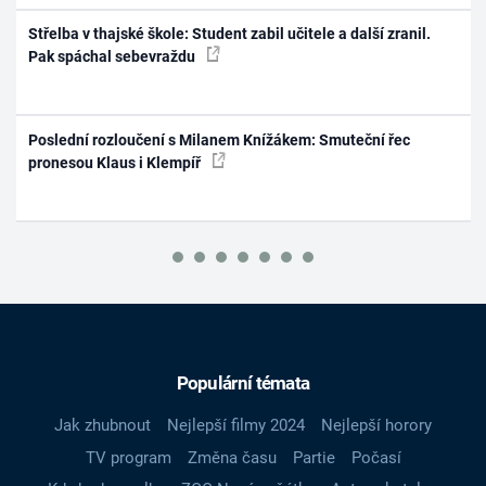
Střelba v thajské škole: Student zabil učitele a další zranil.
Pak spáchal sebevraždu
Poslední rozloučení s Milanem Knížákem: Smuteční řec
pronesou Klaus i Klempíř
Populární témata
Jak zhubnout
Nejlepší filmy 2024
Nejlepší horory
TV program
Změna času
Partie
Počasí