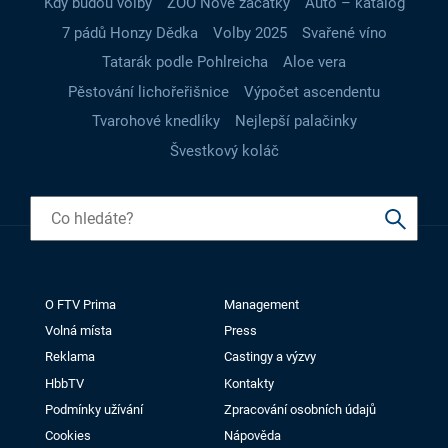
Kdy budou volby
ZOO Nové začátky
Auto – katalog
7 pádů Honzy Dědka
Volby 2025
Svařené víno
Tatarák podle Pohlreicha
Aloe vera
Pěstování lichořeřišnice
Výpočet ascendentu
Tvarohové knedlíky
Nejlepší palačinky
Švestkový koláč
O FTV Prima
Management
Volná místa
Press
Reklama
Castingy a výzvy
HbbTV
Kontakty
Podmínky užívání
Zpracování osobních údajů
Cookies
Nápověda