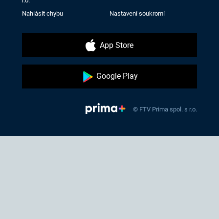
r.o.
Nahlásit chybu
Nastavení soukromí
App Store
Google Play
© FTV Prima spol. s r.o.