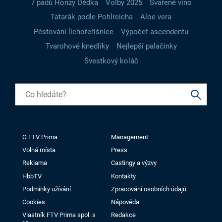
7 pádů Honzy Dědka
Volby 2025
Svařené víno
Tatarák podle Pohlreicha
Aloe vera
Pěstování lichořeřišnice
Výpočet ascendentu
Tvarohové knedlíky
Nejlepší palačinky
Švestkový koláč
O FTV Prima
Management
Volná místa
Press
Reklama
Castingy a výzvy
HbbTV
Kontakty
Podmínky užívání
Zpracování osobních údajů
Cookies
Nápověda
Vlastník FTV Prima spol. s
Redakce