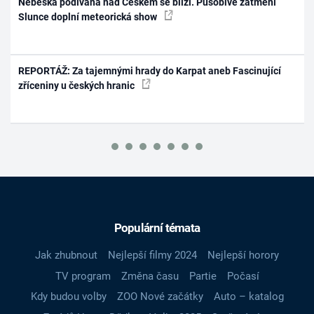
Nebeská podívaná nad Českem se blíží. Působivé zatmění
Slunce doplní meteorická show
REPORTÁŽ: Za tajemnými hrady do Karpat aneb Fascinující
zříceniny u českých hranic
Populární témata
Jak zhubnout
Nejlepší filmy 2024
Nejlepší horory
TV program
Změna času
Partie
Počasí
Kdy budou volby
ZOO Nové začátky
Auto – katalog