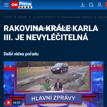
Domů
Pořady
HLAVNÍ ZPRÁVY
Rakovina krále Karla III. je nevylé
RAKOVINA KRÁLE KARLA
Failed to fetch
III. JE NEVYLÉČITELNÁ
Další videa pořadu
44:55