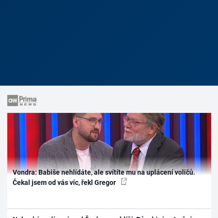
Vondra: Babiše nehlídáte, ale svítíte mu na uplácení voličů.
Čekal jsem od vás víc, řekl Gregor