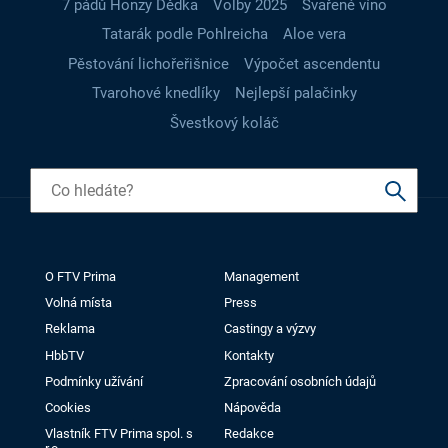
7 pádů Honzy Dědka
Volby 2025
Svařené víno
Tatarák podle Pohlreicha
Aloe vera
Pěstování lichořeřišnice
Výpočet ascendentu
Tvarohové knedlíky
Nejlepší palačinky
Švestkový koláč
O FTV Prima
Management
Volná místa
Press
Reklama
Castingy a výzvy
HbbTV
Kontakty
Podmínky užívání
Zpracování osobních údajů
Cookies
Nápověda
Vlastník FTV Prima spol. s
Redakce