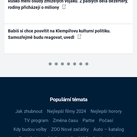
Rusko mění osudy zmizelých vojáků. Z padlých dělá dezertéry,
rodiny přicházejí o miliony
Babiš si chce posvítit na Klempířovu kulturní politiku.
Samozřejmě budu reagovat, uvedl
Populární témata
Jak zhubnout
Nejlepší filmy 2024
Nejlepší horory
TV program
Změna času
Partie
Počasí
Kdy budou volby
ZOO Nové začátky
Auto – katalog