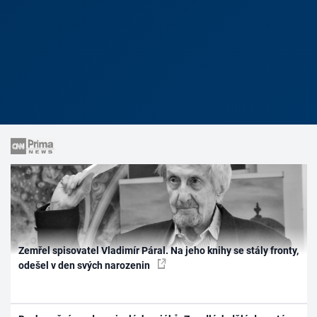
Zemřel spisovatel Vladimír Páral. Na jeho knihy se stály fronty,
odešel v den svých narozenin