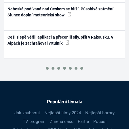
Nebeská podívaná nad Českem se blíží. Působivé zatmění
Slunce doplní meteorická show
Češi slepě věřili aplikaci a přecenili síly, píší v Rakousku. V
Alpách je zachraňoval vrtulník
Populární témata
Jak zhubnout
Nejlepší filmy 2024
Nejlepší horory
TV program
Změna času
Partie
Počasí