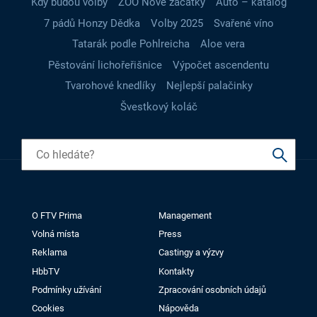
Kdy budou volby
ZOO Nové začátky
Auto – katalog
7 pádů Honzy Dědka
Volby 2025
Svařené víno
Tatarák podle Pohlreicha
Aloe vera
Pěstování lichořeřišnice
Výpočet ascendentu
Tvarohové knedlíky
Nejlepší palačinky
Švestkový koláč
O FTV Prima
Management
Volná místa
Press
Reklama
Castingy a výzvy
HbbTV
Kontakty
Podmínky užívání
Zpracování osobních údajů
Cookies
Nápověda