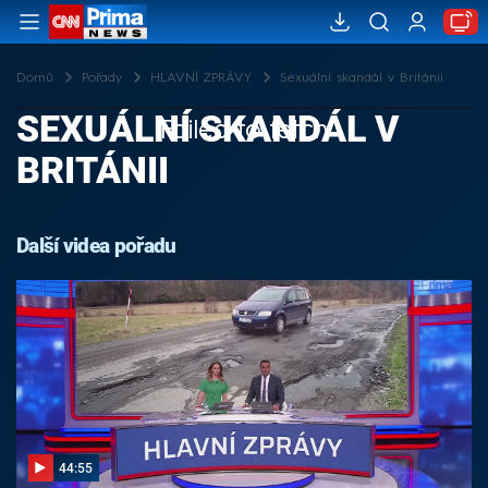
Domů
Pořady
HLAVNÍ ZPRÁVY
Sexuální skandál v Británii
SEXUÁLNÍ SKANDÁL V
Failed to fetch
BRITÁNII
Další videa pořadu
44:55