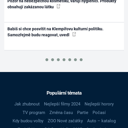
Pozor na nebezpečnou kosmetiku, varují hygienici. Produkty
obsahují zakázanou látku
Babiš si chce posvítit na Klempířovu kulturní politiku.
Samozřejmě budu reagovat, uvedl
Populární témata
Jak zhubnout
Nejlepší filmy 2024
Nejlepší horory
TV program
Změna času
Partie
Počasí
Kdy budou volby
ZOO Nové začátky
Auto – katalog