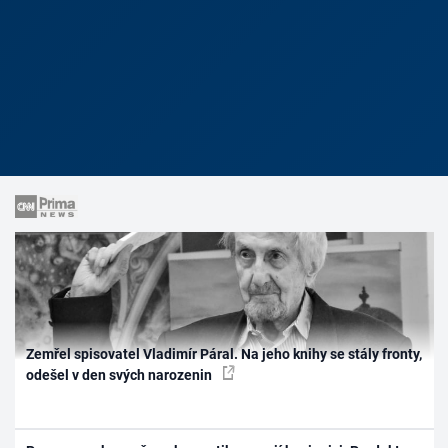
Zemřel spisovatel Vladimír Páral. Na jeho knihy se stály fronty,
odešel v den svých narozenin