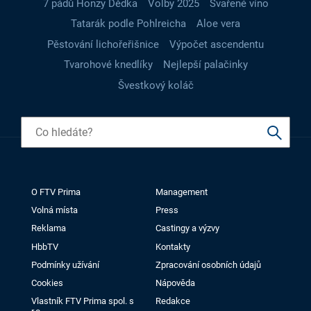
7 pádů Honzy Dědka
Volby 2025
Svařené víno
Tatarák podle Pohlreicha
Aloe vera
Pěstování lichořeřišnice
Výpočet ascendentu
Tvarohové knedlíky
Nejlepší palačinky
Švestkový koláč
O FTV Prima
Management
Volná místa
Press
Reklama
Castingy a výzvy
HbbTV
Kontakty
Podmínky užívání
Zpracování osobních údajů
Cookies
Nápověda
Vlastník FTV Prima spol. s
Redakce