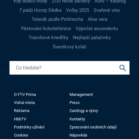
Kdy budou volby
ZOO Nové začátky
Auto – katalog
7 pádů Honzy Dědka
Volby 2025
Svařené víno
Tatarák podle Pohlreicha
Aloe vera
Pěstování lichořeřišnice
Výpočet ascendentu
Tvarohové knedlíky
Nejlepší palačinky
Švestkový koláč
O FTV Prima
Management
Volná místa
Press
Reklama
Castingy a výzvy
HbbTV
Kontakty
Podmínky užívání
Zpracování osobních údajů
Cookies
Nápověda