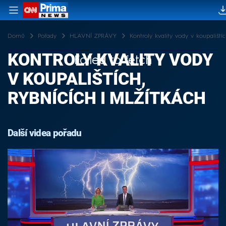
Domů
Pořady
HLAVNÍ ZPRÁVY
Kontroly kvality vody v koupalištíc
KONTROLY KVALITY VODY
Failed to fetch
V KOUPALIŠTÍCH,
RYBNÍCÍCH I MLŽÍTKÁCH
Další videa pořadu