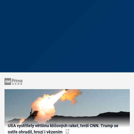
USA vystřílely většinu klíčových raket, tvrdí CNN. Trump se
ostře ohradil, hrozí i vězením