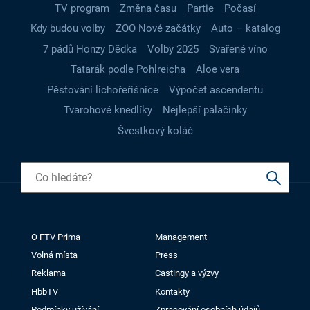
TV program
Změna času
Partie
Počasí
Kdy budou volby
ZOO Nové začátky
Auto – katalog
7 pádů Honzy Dědka
Volby 2025
Svařené víno
Tatarák podle Pohlreicha
Aloe vera
Pěstování lichořeřišnice
Výpočet ascendentu
Tvarohové knedlíky
Nejlepší palačinky
Švestkový koláč
O FTV Prima
Management
Volná místa
Press
Reklama
Castingy a výzvy
HbbTV
Kontakty
Podmínky užívání
Zpracování osobních údajů