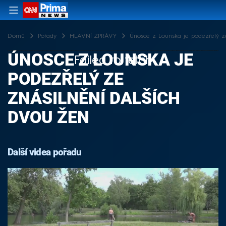
Domů
Pořady
HLAVNÍ ZPRÁVY
Únosce z Lounska je podezřelý ze
ÚNOSCE Z LOUNSKA JE
Failed to fetch
PODEZŘELÝ ZE
ZNÁSILNĚNÍ DALŠÍCH
DVOU ŽEN
Další videa pořadu