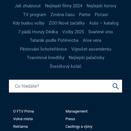
Jak zhubnout
Nejlepší filmy 2024
Nejlepší horory
TV program
Změna času
Partie
Počasí
Kdy budou volby
ZOO Nové začátky
Auto – katalog
7 pádů Honzy Dědka
Volby 2025
Svařené víno
Tatarák podle Pohlreicha
Aloe vera
Pěstování lichořeřišnice
Výpočet ascendentu
Tvarohové knedlíky
Nejlepší palačinky
Švestkový koláč
O FTV Prima
Management
Volná místa
Press
Reklama
Castingy a výzvy