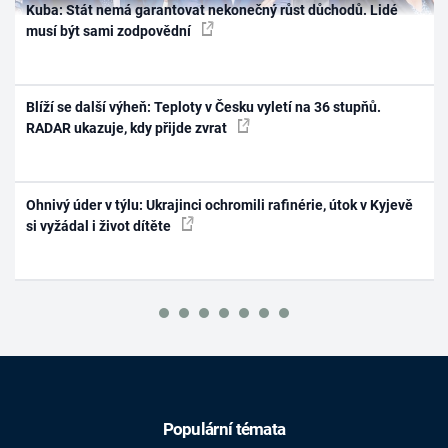
Kuba: Stát nemá garantovat nekonečný růst důchodů. Lidé
musí být sami zodpovědní
Blíží se další výheň: Teploty v Česku vyletí na 36 stupňů.
RADAR ukazuje, kdy přijde zvrat
Ohnivý úder v týlu: Ukrajinci ochromili rafinérie, útok v Kyjevě
si vyžádal i život dítěte
Populární témata