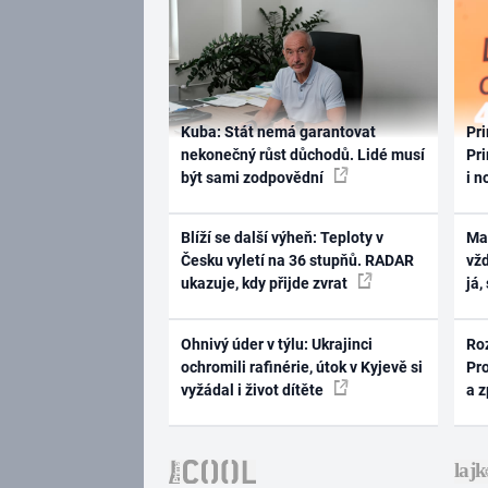
Kuba: Stát nemá garantovat
Pri
nekonečný růst důchodů. Lidé musí
Pri
být sami zodpovědní
i n
Blíží se další výheň: Teploty v
Ma
Česku vyletí na 36 stupňů. RADAR
vž
ukazuje, kdy přijde zvrat
já,
Ohnivý úder v týlu: Ukrajinci
Ro
ochromili rafinérie, útok v Kyjevě si
Pr
vyžádal i život dítěte
a 