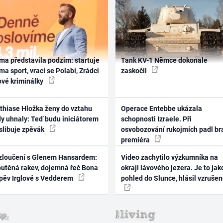
ma představila podzim: startuje
Tank KV-1 Němce dokonale
ma sport, vrací se Polabí, Zrádci
zaskočil
ové kriminálky
thiase Hložka ženy do vztahu
Operace Entebbe ukázala
dy uhnaly: Teď budu iniciátorem
schopnosti Izraele. Při
 slibuje zpěvák
osvobozování rukojmích padl br
premiéra
zloučení s Glenem Hansardem:
Video zachytilo výzkumníka na
outěná rakev, dojemná řeč Bona
okraji lávového jezera. Je to jak
zpěv Irglové s Vedderem
pohled do Slunce, hlásil vzruše