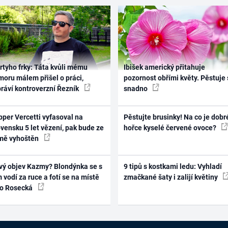
rtyho frky: Táta kvůli mému
Ibišek americký přitahuje
oru málem přišel o práci,
pozornost obřími květy. Pěstuje 
práví kontroverzní Řezník
snadno
per Vercetti vyfasoval na
Pěstujte brusinky! Na co je dobr
vensku 5 let vězení, pak bude ze
hořce kyselé červené ovoce?
mě vyhoštěn
vý objev Kazmy? Blondýnka se s
9 tipů s kostkami ledu: Vyhladí
 vodí za ruce a fotí se na místě
zmačkané šaty i zalijí květiny
ko Rosecká