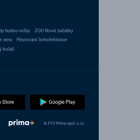
dy budou volby
ZOO Nové začátky
e vera
Pěstování lichořeřišnice
ý koláč
 Store
Google Play
© FTV Prima spol. s r.o.