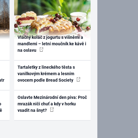
Vláčný koláč z jogurtu s višněmi a
mandlemi – letní moučník ke kávě i
na oslavu
Tartaletky z lineckého těsta s
vanilkovým krémem a lesním
atr
ovocem podle Bread Society
Oslavte Mezinárodní den piva: Proč
o
mrazák ničí chuť a kdy v horku
ně
vsadit na šnyt?