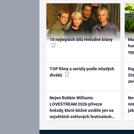
10 nejlepších dílů Hvězdné brány
Ma
hum
vy
TOP filmy a seriály podle mladých
Rap
diváků
Slo
ze
Nejen Robbie Williams.
No
LOVESTREAM 2026 přiveze
ním
hvězdy, které běžně uvidíte jen na
ja
největších světových festivalech