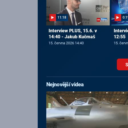
11:18
0:1
Interview PLUS, 15.6. v
Interv
14:40 - Jakub Kučmaš
12:55
15. června 2026 14:40
15. červ
S
Nejnovější videa