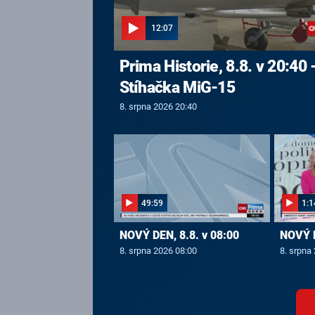
12:07
Prima Historie, 8.8. v 20:40 
Stíhačka MiG-15
8. srpna 2026 20:40
49:59
1:1
NOVÝ DEN, 8.8. v 08:00
NOVÝ D
8. srpna 2026 08:00
8. srpna