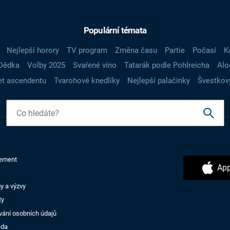
Populární témata
Nejlepší horory
TV program
Změna času
Partie
Počasí
K
Dědka
Volby 2025
Svařené víno
Tatarák podle Pohlreicha
Alo
t ascendentu
Tvarohové knedlíky
Nejlepší palačinky
Švestkov
ement
App
y a výzvy
ty
vání osobních údajů
ěda