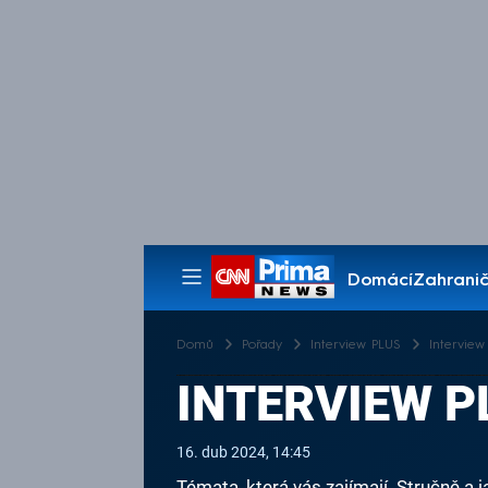
Domácí
Zahranič
Pořady
Domů
Pořady
Interview PLUS
Interview 
INTERVIEW PL
16. dub 2024, 14:45
Témata, která vás zajímají. Stručně a 