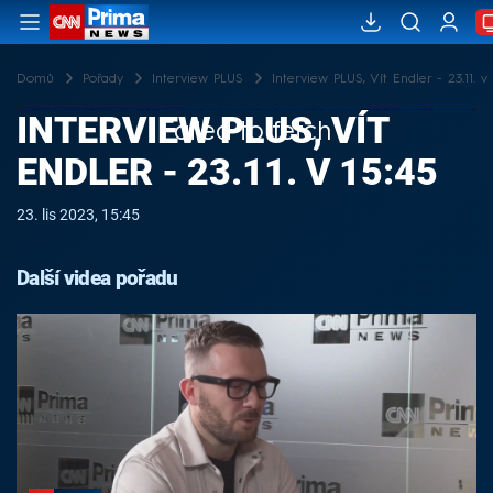
Domů
Pořady
Interview PLUS
Interview PLUS, Vít Endler - 23.11. v 
INTERVIEW PLUS, VÍT
Failed to fetch
ENDLER - 23.11. V 15:45
23. lis 2023, 15:45
Další videa pořadu