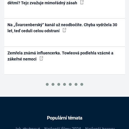
dětmi? Tejc zvažuje mimořádný zásah
Na „Švarcenberský“ kanál už neodbočíte. Chyba vydržela 30
let, teď ceduli celou odstraní
Zemřela známá influencerka. Towleová podlehla vzácné a
zákeřné nemoci
Populární témata
Jak zhubnout
Nejlepší filmy 2024
Nejlepší horory