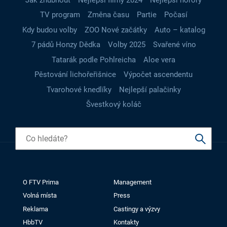
TV program
Změna času
Partie
Počasí
Kdy budou volby
ZOO Nové začátky
Auto – katalog
7 pádů Honzy Dědka
Volby 2025
Svařené víno
Tatarák podle Pohlreicha
Aloe vera
Pěstování lichořeřišnice
Výpočet ascendentu
Tvarohové knedlíky
Nejlepší palačinky
Švestkový koláč
O FTV Prima
Management
Volná místa
Press
Reklama
Castingy a výzvy
HbbTV
Kontakty