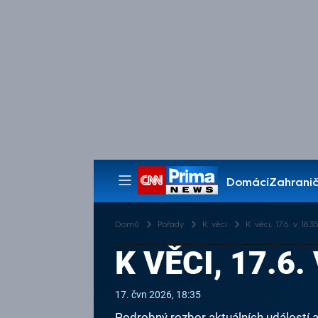
Domácí
Zahranič
Pořady
Domů
Pořady
K věci
K věci, 17.6. v 18:35
K VĚCI, 17.6.
17. čvn 2026, 18:35
Podrobný rozbor aktuálních událostí