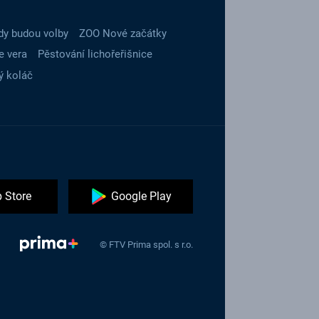
dy budou volby
ZOO Nové začátky
e vera
Pěstování lichořeřišnice
ý koláč
 Store
Google Play
© FTV Prima spol. s r.o.