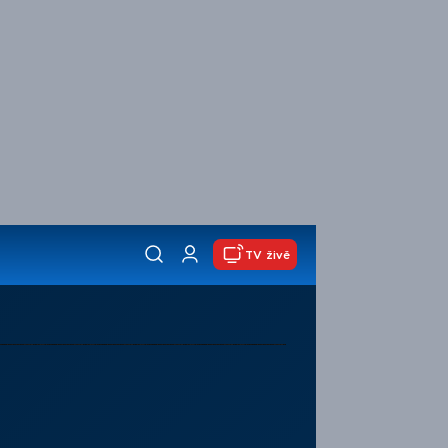
TV živě