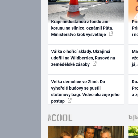
Kraje nedostanou z fondu ani
Pri
korunu na silnice, oznámil Půta.
Pri
Ministerstvo krok vysvětluje
i n
Válka o hořící sklady. Ukrajinci
Ma
udeřili na Wildberries, Rusové na
vž
zemědělské zásoby
já,
Velká demolice ve Zlíně: Do
Ro
vyhořelé budovy se pustil
Pr
stotunový bagr. Video ukazuje jeho
a 
postup