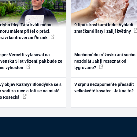
rtyho frky: Táta kvůli mému
9 tipů s kostkami ledu: Vyhladí
oru málem přišel o práci,
zmačkané šaty i zalijí květiny
práví kontroverzní Řezník
per Vercetti vyfasoval na
Muchomůrku růžovku ani sucho
vensku 5 let vězení, pak bude ze
nezdolá! Jak ji rozeznat od
mě vyhoštěn
tygrované?
vý objev Kazmy? Blondýnka se s
V srpnu nezapomeňte přesadit
 vodí za ruce a fotí se na místě
velkokvěté kosatce. Jak na to?
ko Rosecká