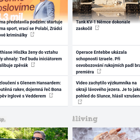
ma představila podzim: startuje
Tank KV-1 Němce dokonale
ma sport, vrací se Polabí, Zrádci
zaskočil
ové kriminálky
thiase Hložka ženy do vztahu
Operace Entebbe ukázala
dy uhnaly: Teď budu iniciátorem
schopnosti Izraele. Při
 slibuje zpěvák
osvobozování rukojmích padl br
premiéra
zloučení s Glenem Hansardem:
Video zachytilo výzkumníka na
outěná rakev, dojemná řeč Bona
okraji lávového jezera. Je to jak
zpěv Irglové s Vedderem
pohled do Slunce, hlásil vzruše