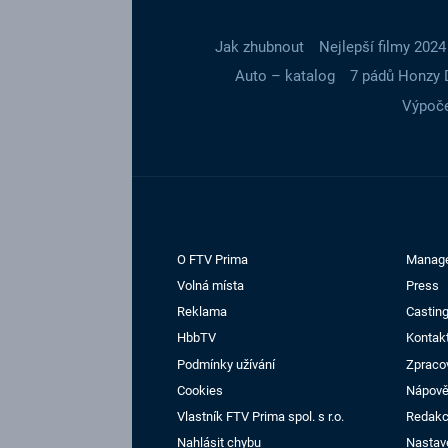
Jak zhubnout
Nejlepší filmy 2024
Auto – katalog
7 pádů Honzy 
Výpoče
O FTV Prima
Manag
Volná místa
Press
Reklama
Casting
HbbTV
Kontak
Podmínky užívání
Zpraco
Cookies
Nápov
Vlastník FTV Prima spol. s r.o.
Redak
Nahlásit chybu
Nastav