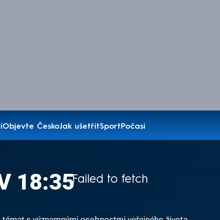
í
Objevte Česko
Jak ušetřit
Sport
Počasí
 V 18:35
Failed to fetch
 a témat s významnými osobnostmi veřejného života