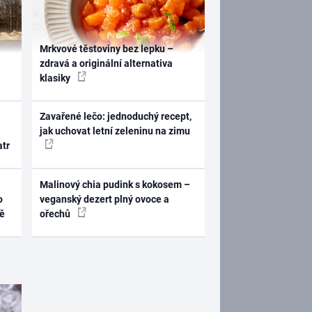
Mrkvové těstoviny bez lepku –
zdravá a originální alternativa
klasiky
Zavařené lečo: jednoduchý recept,
jak uchovat letní zeleninu na zimu
atr
Malinový chia pudink s kokosem –
o
veganský dezert plný ovoce a
ně
ořechů