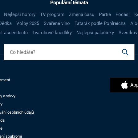
Populární témata
Nejlepší horory
TV program
Změna času
Partie
Počasí
K
Dědka
Volby 2025
Svařené víno
Tatarák podle Pohlreicha
Alo
t ascendentu
Tvarohové knedlíky
Nejlepší palačinky
Švestkov
ement
App
y a výzvy
ty
vání osobních údajů
ěda
ce
ení soukromí