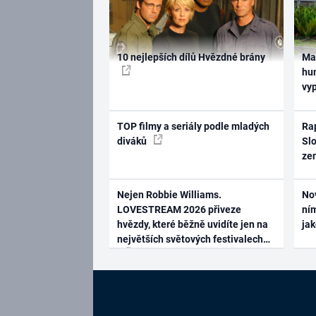
10 nejlepších dílů Hvězdné brány
Ma
hum
vy
TOP filmy a seriály podle mladých
Rap
diváků
Slo
ze
Nejen Robbie Williams.
No
LOVESTREAM 2026 přiveze
ním
hvězdy, které běžně uvidíte jen na
ja
největších světových festivalech