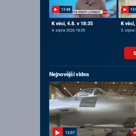
13:48
13:
K věci, 4.8. v 18:35
K věci,
4. srpna 2026 18:35
3. srpna
S
Nejnovější videa
12:07