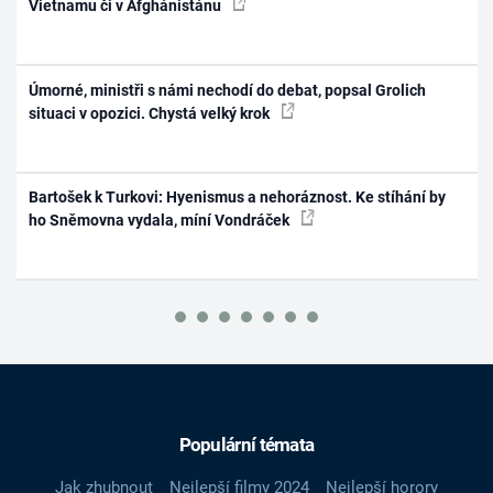
Vietnamu či v Afghánistánu
Úmorné, ministři s námi nechodí do debat, popsal Grolich
situaci v opozici. Chystá velký krok
Bartošek k Turkovi: Hyenismus a nehoráznost. Ke stíhání by
ho Sněmovna vydala, míní Vondráček
Populární témata
Jak zhubnout
Nejlepší filmy 2024
Nejlepší horory