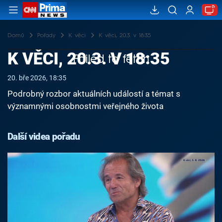
Domů
Pořady
K věci
K věci, 20.3. v 18:35
K VĚCI, 20.3. V 18:35
Failed to fetch
20. bře 2026, 18:35
Podrobný rozbor aktuálních událostí a témat s
významnými osobnostmi veřejného života
Další videa pořadu