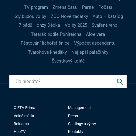
TV program
Změna času
Partie
Počasí
Kdy budou volby
ZOO Nové začátky
Auto – katalog
7 pádů Honzy Dědka
Volby 2025
Svařené víno
Tatarák podle Pohlreicha
Aloe vera
Pěstování lichořeřišnice
Výpočet ascendentu
Tvarohové knedlíky
Nejlepší palačinky
Švestkový koláč
O FTV Prima
Management
Volná místa
Press
Reklama
Castingy a výzvy
HbbTV
Kontakty