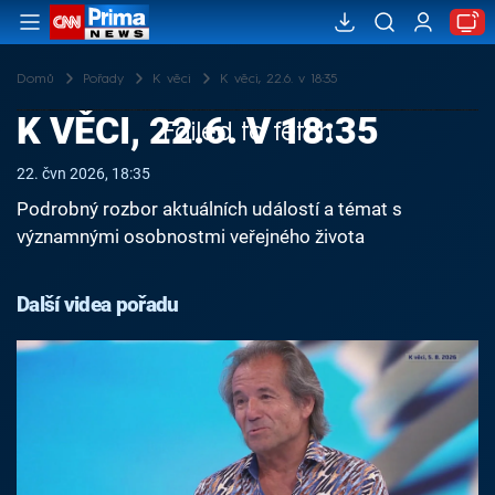
Domů
Pořady
K věci
K věci, 22.6. v 18:35
K VĚCI, 22.6. V 18:35
Failed to fetch
22. čvn 2026, 18:35
Podrobný rozbor aktuálních událostí a témat s
významnými osobnostmi veřejného života
Další videa pořadu