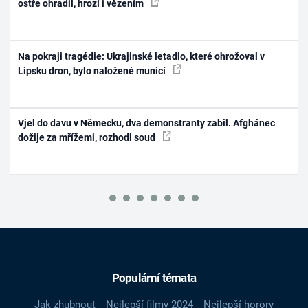
ostře ohradil, hrozí i vězením
Na pokraji tragédie: Ukrajinské letadlo, které ohrožoval v
Lipsku dron, bylo naložené municí
Vjel do davu v Německu, dva demonstranty zabil. Afghánec
dožije za mřížemi, rozhodl soud
Populární témata
Jak zhubnout
Nejlepší filmy 2024
Nejlepší horory