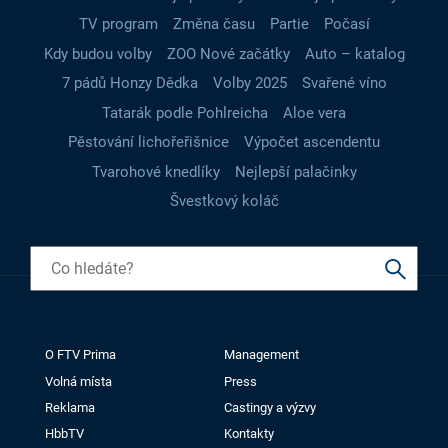
TV program
Změna času
Partie
Počasí
Kdy budou volby
ZOO Nové začátky
Auto – katalog
7 pádů Honzy Dědka
Volby 2025
Svařené víno
Tatarák podle Pohlreicha
Aloe vera
Pěstování lichořeřišnice
Výpočet ascendentu
Tvarohové knedlíky
Nejlepší palačinky
Švestkový koláč
O FTV Prima
Management
Volná místa
Press
Reklama
Castingy a výzvy
HbbTV
Kontakty