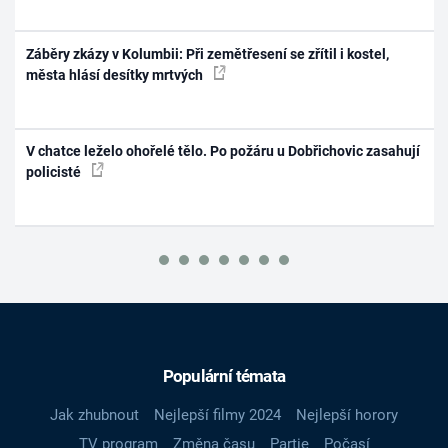
Záběry zkázy v Kolumbii: Při zemětřesení se zřítil i kostel,
města hlásí desítky mrtvých
V chatce leželo ohořelé tělo. Po požáru u Dobřichovic zasahují
policisté
Populární témata
Jak zhubnout
Nejlepší filmy 2024
Nejlepší horory
TV program
Změna času
Partie
Počasí