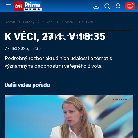
Domů
Pořady
K věci
K věci, 27.1. v 18:35
K VĚCI, 27.1. V 18:35
Failed to fetch
27. led 2026, 18:35
Podrobný rozbor aktuálních událostí a témat s
významnými osobnostmi veřejného života
Další videa pořadu