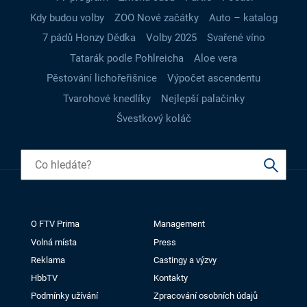
Kdy budou volby
ZOO Nové začátky
Auto – katalog
7 pádů Honzy Dědka
Volby 2025
Svařené víno
Tatarák podle Pohlreicha
Aloe vera
Pěstování lichořeřišnice
Výpočet ascendentu
Tvarohové knedlíky
Nejlepší palačinky
Švestkový koláč
O FTV Prima
Management
Volná místa
Press
Reklama
Castingy a výzvy
HbbTV
Kontakty
Podmínky užívání
Zpracování osobních údajů