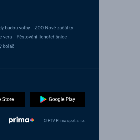
dy budou volby
ZOO Nové začátky
e vera
Pěstování lichořeřišnice
ý koláč
 Store
Google Play
© FTV Prima spol. s r.o.