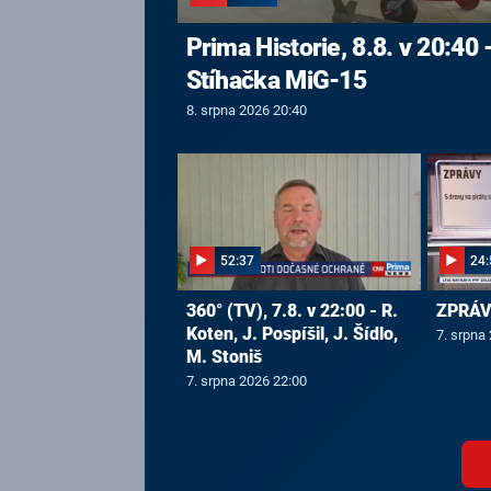
Prima Historie, 8.8. v 20:40 
Stíhačka MiG-15
8. srpna 2026 20:40
52:37
24:
360° (TV), 7.8. v 22:00 - R.
ZPRÁVY
Koten, J. Pospíšil, J. Šídlo,
7. srpna
M. Stoniš
7. srpna 2026 22:00