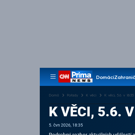
Domácí
Zahranič
Pořady
Domů
Pořady
K věci
K věci, 5.6. v 18:35
K VĚCI, 5.6. 
5. čvn 2026, 18:35
Podrobný rozbor aktuálních událostí