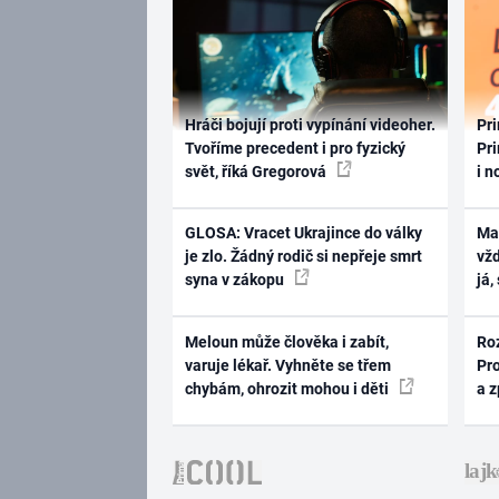
Hráči bojují proti vypínání videoher.
Pri
Tvoříme precedent i pro fyzický
Pri
svět, říká Gregorová
i n
GLOSA: Vracet Ukrajince do války
Ma
je zlo. Žádný rodič si nepřeje smrt
vž
syna v zákopu
já,
Meloun může člověka i zabít,
Ro
varuje lékař. Vyhněte se třem
Pr
chybám, ohrozit mohou i děti
a 