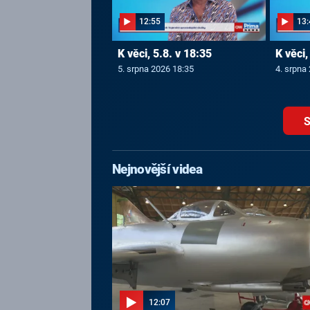
12:55
13:
K věci, 5.8. v 18:35
K věci,
5. srpna 2026 18:35
4. srpna
S
Nejnovější videa
12:07