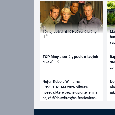
10 nejlepších dílů Hvězdné brány
Ma
hum
vy
TOP filmy a seriály podle mladých
Rap
diváků
Slo
ze
Nejen Robbie Williams.
No
LOVESTREAM 2026 přiveze
ním
hvězdy, které běžně uvidíte jen na
ja
největších světových festivalech