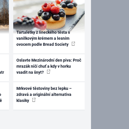
Tartaletky z lineckého těsta s
vanilkovým krémem a lesním
ovocem podle Bread Society
Oslavte Mezinárodní den piva: Proč
mrazák ničí chuť a kdy v horku
atr
vsadit na šnyt?
Mrkvové těstoviny bez lepku –
o
zdravá a originální alternativa
ně
klasiky