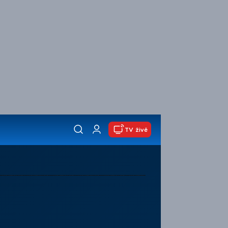
TV živě