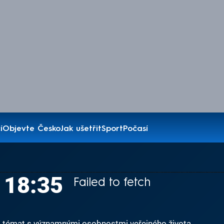
í
Objevte Česko
Jak ušetřit
Sport
Počasí
V 18:35
Failed to fetch
 a témat s významnými osobnostmi veřejného života