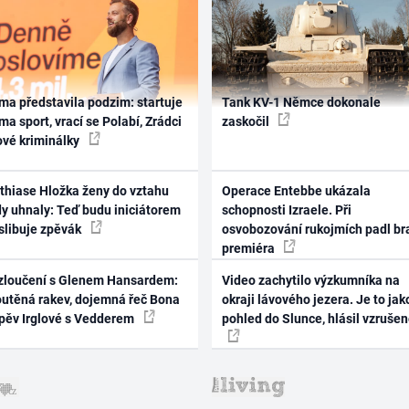
ma představila podzim: startuje
Tank KV-1 Němce dokonale
ma sport, vrací se Polabí, Zrádci
zaskočil
ové kriminálky
thiase Hložka ženy do vztahu
Operace Entebbe ukázala
dy uhnaly: Teď budu iniciátorem
schopnosti Izraele. Při
 slibuje zpěvák
osvobozování rukojmích padl br
premiéra
zloučení s Glenem Hansardem:
Video zachytilo výzkumníka na
outěná rakev, dojemná řeč Bona
okraji lávového jezera. Je to jak
zpěv Irglové s Vedderem
pohled do Slunce, hlásil vzruše