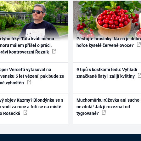
rtyho frky: Táta kvůli mému
Pěstujte brusinky! Na co je dobr
oru málem přišel o práci,
hořce kyselé červené ovoce?
práví kontroverzní Řezník
per Vercetti vyfasoval na
9 tipů s kostkami ledu: Vyhladí
vensku 5 let vězení, pak bude ze
zmačkané šaty i zalijí květiny
mě vyhoštěn
vý objev Kazmy? Blondýnka se s
Muchomůrku růžovku ani sucho
 vodí za ruce a fotí se na místě
nezdolá! Jak ji rozeznat od
ko Rosecká
tygrované?