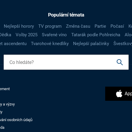
Populární témata
Nejlepší horory
TV program
Změna času
Partie
Počasí
K
Dědka
Volby 2025
Svařené víno
Tatarák podle Pohlreicha
Alo
t ascendentu
Tvarohové knedlíky
Nejlepší palačinky
Švestkov
ement
App
y a výzvy
ty
vání osobních údajů
ěda