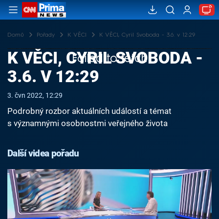
Domů
Pořady
K VĚCI
K VĚCI, Cyril Svoboda - 3.6. v 12:29
K VĚCI, CYRIL SVOBODA -
Failed to fetch
3.6. V 12:29
3. čvn 2022, 12:29
Podrobný rozbor aktuálních událostí a témat
s významnými osobnostmi veřejného života
Další videa pořadu