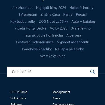
Jak zhubnout
Nejlepší filmy 2024
Nejlepší horory
TV program
Změna času
Partie
Počasí
Kdy budou volby
ZOO Nové začátky
Auto – katalog
7 pádů Honzy Dědka
Volby 2025
Svařené víno
Tatarák podle Pohlreicha
Aloe vera
Pěstování lichořeřišnice
Výpočet ascendentu
Tvarohové knedlíky
Nejlepší palačinky
Švestkový koláč
O FTV Prima
Management
Volná místa
Press
Reklama
Castingy a výzvy