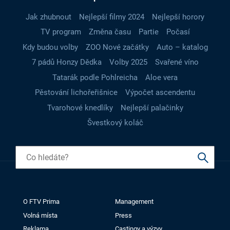
Jak zhubnout
Nejlepší filmy 2024
Nejlepší horory
TV program
Změna času
Partie
Počasí
Kdy budou volby
ZOO Nové začátky
Auto – katalog
7 pádů Honzy Dědka
Volby 2025
Svařené víno
Tatarák podle Pohlreicha
Aloe vera
Pěstování lichořeřišnice
Výpočet ascendentu
Tvarohové knedlíky
Nejlepší palačinky
Švestkový koláč
O FTV Prima
Management
Volná místa
Press
Reklama
Castingy a výzvy