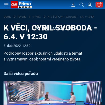
Domů
Pořady
K VĚCI
K VĚCI, Cyril Svoboda - 6.4. v 12:30
K VĚCI, CYRIL SVOBODA -
Failed to fetch
6.4. V 12:30
6. dub 2022, 12:30
Podrobný rozbor aktuálních událostí a témat
s významnými osobnostmi veřejného života
Další videa pořadu