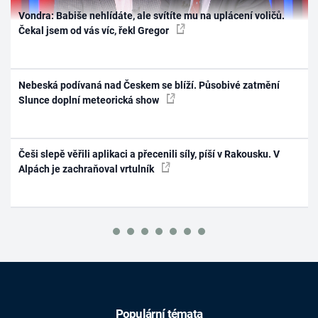
Vondra: Babiše nehlídáte, ale svítíte mu na uplácení voličů.
Čekal jsem od vás víc, řekl Gregor
Nebeská podívaná nad Českem se blíží. Působivé zatmění
Slunce doplní meteorická show
Češi slepě věřili aplikaci a přecenili síly, píší v Rakousku. V
Alpách je zachraňoval vrtulník
Populární témata