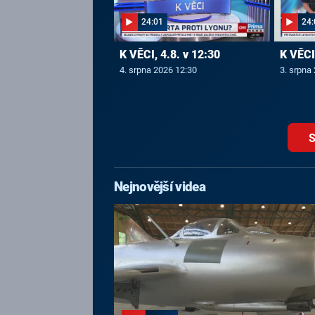
24:01
24:
K VĚCI, 4.8. v 12:30
K VĚCI,
4. srpna 2026 12:30
3. srpna
S
Nejnovější videa