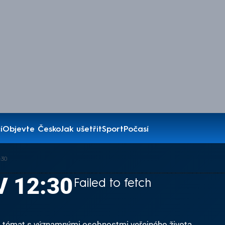
í
Objevte Česko
Jak ušetřit
Sport
Počasí
:30
 V 12:30
Failed to fetch
 a témat s významnými osobnostmi veřejného života