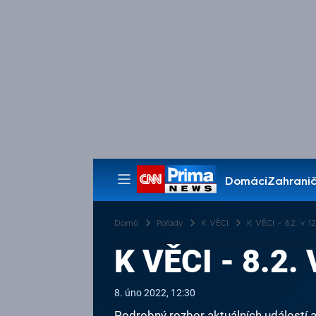
Domácí
Zahranič
Pořady
Domů
Pořady
K VĚCI
K VĚCI - 8.2. v 12
K VĚCI - 8.2.
8. úno 2022, 12:30
Podrobný rozbor aktuálních událostí