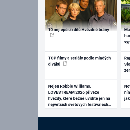
10 nejlepších dílů Hvězdné brány
Ma
hum
vy
TOP filmy a seriály podle mladých
Rap
diváků
Slo
ze
Nejen Robbie Williams.
No
LOVESTREAM 2026 přiveze
ním
hvězdy, které běžně uvidíte jen na
ja
největších světových festivalech