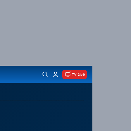
TV živě