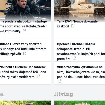
ma představila podzim: startuje
Tank KV-1 Němce dokonale
ma sport, vrací se Polabí, Zrádci
zaskočil
ové kriminálky
thiase Hložka ženy do vztahu
Operace Entebbe ukázala
dy uhnaly: Teď budu iniciátorem
schopnosti Izraele. Při
 slibuje zpěvák
osvobozování rukojmích padl br
premiéra
zloučení s Glenem Hansardem:
Video zachytilo výzkumníka na
outěná rakev, dojemná řeč Bona
okraji lávového jezera. Je to jak
zpěv Irglové s Vedderem
pohled do Slunce, hlásil vzruše