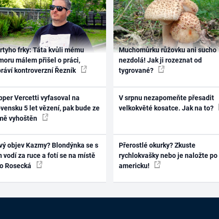
rtyho frky: Táta kvůli mému
Muchomůrku růžovku ani sucho
oru málem přišel o práci,
nezdolá! Jak ji rozeznat od
práví kontroverzní Řezník
tygrované?
per Vercetti vyfasoval na
V srpnu nezapomeňte přesadit
vensku 5 let vězení, pak bude ze
velkokvěté kosatce. Jak na to?
mě vyhoštěn
vý objev Kazmy? Blondýnka se s
Přerostlé okurky? Zkuste
 vodí za ruce a fotí se na místě
rychlokvašky nebo je naložte po
ko Rosecká
americku!