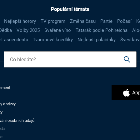
Populární témata
Nejlepší horory
TV program
Změna času
Partie
Počasí
K
Dědka
Volby 2025
Svařené víno
Tatarák podle Pohlreicha
Alo
t ascendentu
Tvarohové knedlíky
Nejlepší palačinky
Švestkov
ement
App
y a výzvy
ty
vání osobních údajů
ěda
ce