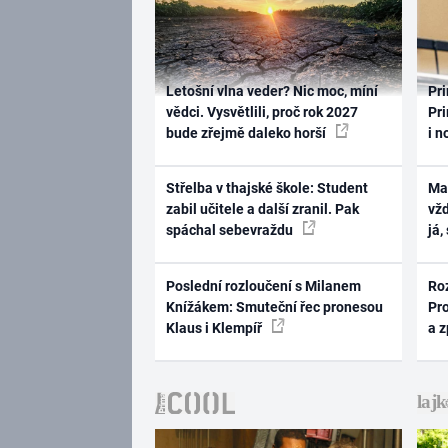
Letošní vlna veder? Nic moc, míní
Pri
vědci. Vysvětlili, proč rok 2027
Pri
bude zřejmě daleko horší
i n
Střelba v thajské škole: Student
Ma
zabil učitele a další zranil. Pak
vž
spáchal sebevraždu
já,
Poslední rozloučení s Milanem
Ro
Knížákem: Smuteční řec pronesou
Pr
Klaus i Klempíř
a 