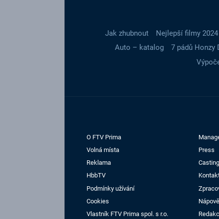
Jak zhubnout
Nejlepší filmy 2024
Auto – katalog
7 pádů Honzy 
Výpoče
O FTV Prima
Manag
Volná místa
Press
Reklama
Casting
HbbTV
Kontak
Podmínky užívání
Zpraco
Cookies
Nápov
Vlastník FTV Prima spol. s r.o.
Redak