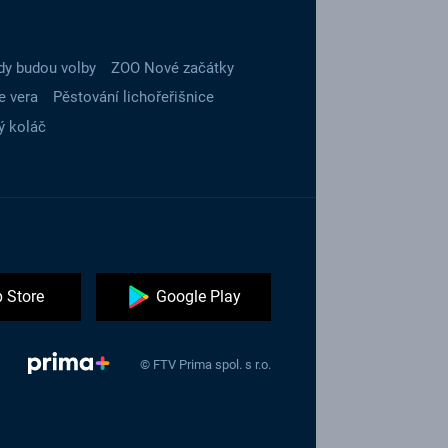
dy budou volby
ZOO Nové začátky
e vera
Pěstování lichořeřišnice
ý koláč
 Store
Google Play
© FTV Prima spol. s r.o.