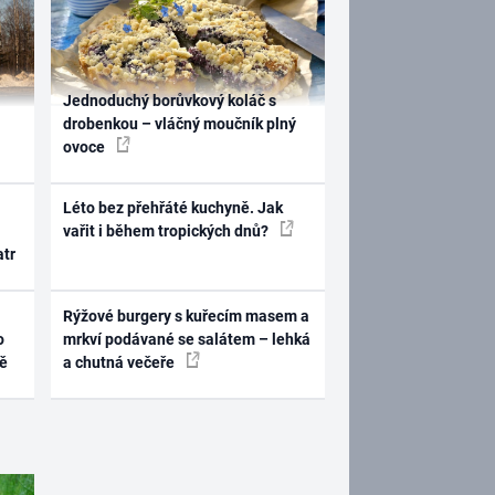
Jednoduchý borůvkový koláč s
drobenkou – vláčný moučník plný
ovoce
Léto bez přehřáté kuchyně. Jak
vařit i během tropických dnů?
atr
Rýžové burgery s kuřecím masem a
o
mrkví podávané se salátem – lehká
ně
a chutná večeře