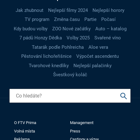
Jak zhubnout
Nejlepší filmy 2024
Nejlepší horory
TV program
Změna času
Partie
Počasí
Kdy budou volby
ZOO Nové začátky
Auto – katalog
7 pádů Honzy Dědka
Volby 2025
Svařené víno
Tatarák podle Pohlreicha
Aloe vera
Pěstování lichořeřišnice
Výpočet ascendentu
Tvarohové knedlíky
Nejlepší palačinky
Švestkový koláč
O FTV Prima
Management
Volná místa
Press
Reklama
Castingy a výzvy