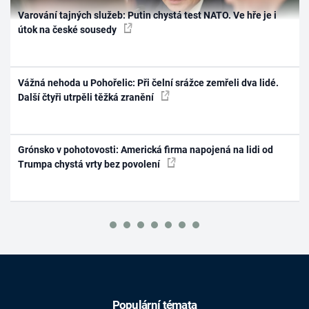
Varování tajných služeb: Putin chystá test NATO. Ve hře je i
útok na české sousedy
Vážná nehoda u Pohořelic: Při čelní srážce zemřeli dva lidé.
Další čtyři utrpěli těžká zranění
Grónsko v pohotovosti: Americká firma napojená na lidi od
Trumpa chystá vrty bez povolení
Populární témata