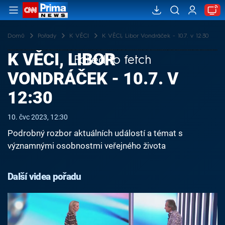
Domů
Pořady
K VĚCI
K VĚCI, Libor Vondráček - 10.7. v 12:30
K VĚCI, LIBOR
Failed to fetch
VONDRÁČEK - 10.7. V
12:30
10. čvc 2023, 12:30
Podrobný rozbor aktuálních událostí a témat s
významnými osobnostmi veřejného života
Další videa pořadu