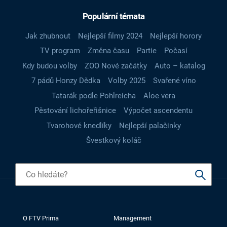
Populární témata
Jak zhubnout
Nejlepší filmy 2024
Nejlepší horory
TV program
Změna času
Partie
Počasí
Kdy budou volby
ZOO Nové začátky
Auto – katalog
7 pádů Honzy Dědka
Volby 2025
Svařené víno
Tatarák podle Pohlreicha
Aloe vera
Pěstování lichořeřišnice
Výpočet ascendentu
Tvarohové knedlíky
Nejlepší palačinky
Švestkový koláč
O FTV Prima
Management