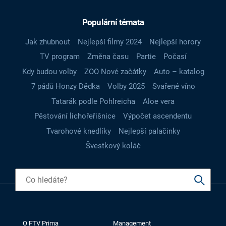
Populární témata
Jak zhubnout
Nejlepší filmy 2024
Nejlepší horory
TV program
Změna času
Partie
Počasí
Kdy budou volby
ZOO Nové začátky
Auto – katalog
7 pádů Honzy Dědka
Volby 2025
Svařené víno
Tatarák podle Pohlreicha
Aloe vera
Pěstování lichořeřišnice
Výpočet ascendentu
Tvarohové knedlíky
Nejlepší palačinky
Švestkový koláč
O FTV Prima
Management