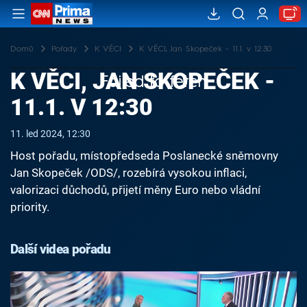
Domů
Pořady
K VĚCI
K VĚCI, Jan Skopeček - 11.1. v 12:30
K VĚCI, JAN SKOPEČEK -
Failed to fetch
11.1. V 12:30
11. led 2024, 12:30
Host pořadu, místopředseda Poslanecké sněmovny
Jan Skopeček /ODS/, rozebírá vysokou inflaci,
valorizaci důchodů, přijetí měny Euro nebo vládní
priority.
Další videa pořadu