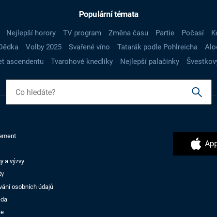
Populární témata
Nejlepší horory
TV program
Změna času
Partie
Počasí
K
Dědka
Volby 2025
Svařené víno
Tatarák podle Pohlreicha
Alo
t ascendentu
Tvarohové knedlíky
Nejlepší palačinky
Švestkov
ement
App
y a výzvy
ty
vání osobních údajů
ěda
ce