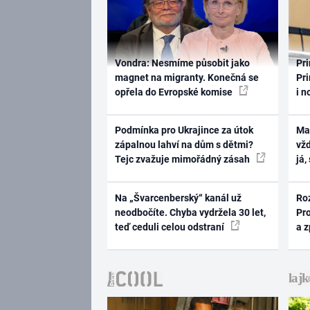
Vondra: Nesmíme působit jako
Pri
magnet na migranty. Konečná se
Pri
opřela do Evropské komise
i n
Podmínka pro Ukrajince za útok
Ma
zápalnou lahví na dům s dětmi?
vž
Tejc zvažuje mimořádný zásah
já,
Na „Švarcenberský“ kanál už
Ro
neodbočíte. Chyba vydržela 30 let,
Pr
teď ceduli celou odstraní
a 