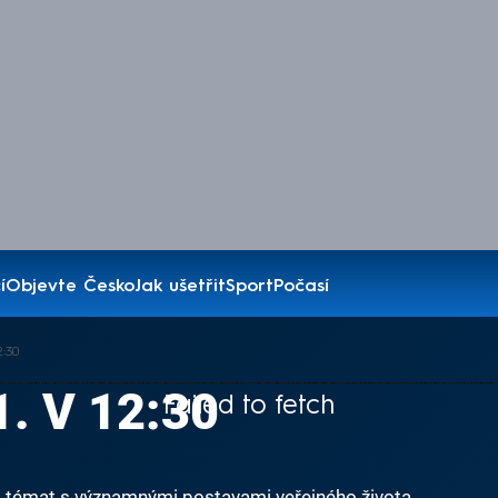
í
Objevte Česko
Jak ušetřit
Sport
Počasí
2:30
1. V 12:30
Failed to fetch
a témat s významnými postavami veřejného života