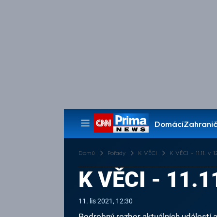
Domácí
Zahranič
Pořady
Domů
Pořady
K VĚCI
K VĚCI - 11.11. v 1
K VĚCI - 11.1
11. lis 2021, 12:30
Podrobný rozbor aktuálních událostí 