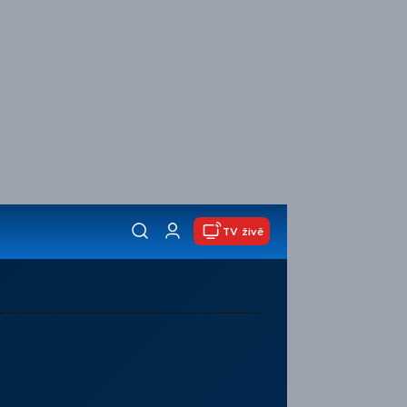
TV živě