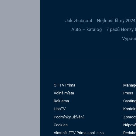
Jak zhubnout
Nejlepší filmy 2024
Auto – katalog
7 pádů Honzy 
Výpoče
O FTV Prima
Manag
Volná místa
Press
Reklama
Casting
HbbTV
Kontak
Podmínky užívání
Zpraco
Cookies
Nápov
Vlastník FTV Prima spol. s r.o.
Redak