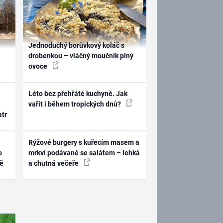
Jednoduchý borůvkový koláč s
drobenkou – vláčný moučník plný
ovoce
Léto bez přehřáté kuchyně. Jak
vařit i během tropických dnů?
atr
Rýžové burgery s kuřecím masem a
o
mrkví podávané se salátem – lehká
ně
a chutná večeře