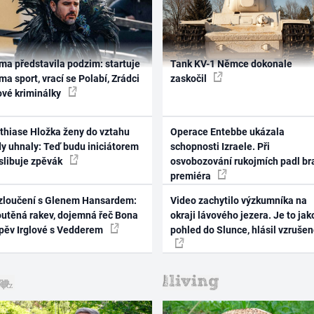
ma představila podzim: startuje
Tank KV-1 Němce dokonale
ma sport, vrací se Polabí, Zrádci
zaskočil
ové kriminálky
thiase Hložka ženy do vztahu
Operace Entebbe ukázala
dy uhnaly: Teď budu iniciátorem
schopnosti Izraele. Při
 slibuje zpěvák
osvobozování rukojmích padl br
premiéra
zloučení s Glenem Hansardem:
Video zachytilo výzkumníka na
outěná rakev, dojemná řeč Bona
okraji lávového jezera. Je to jak
zpěv Irglové s Vedderem
pohled do Slunce, hlásil vzruše