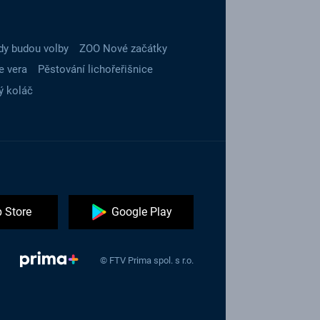
dy budou volby
ZOO Nové začátky
e vera
Pěstování lichořeřišnice
ý koláč
 Store
Google Play
© FTV Prima spol. s r.o.