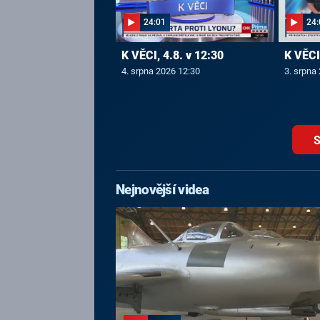
24:01
24:
K VĚCI, 4.8. v 12:30
K VĚCI,
4. srpna 2026 12:30
3. srpna
S
Nejnovější videa