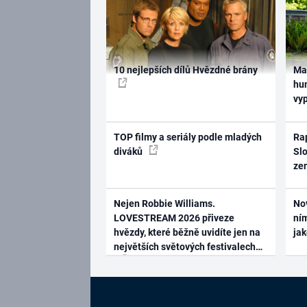
10 nejlepších dílů Hvězdné brány
Ma
hum
vy
TOP filmy a seriály podle mladých
Rap
diváků
Slo
ze
Nejen Robbie Williams.
No
LOVESTREAM 2026 přiveze
ním
hvězdy, které běžně uvidíte jen na
ja
největších světových festivalech