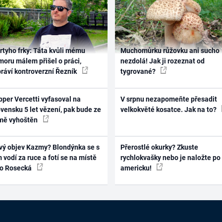
rtyho frky: Táta kvůli mému
Muchomůrku růžovku ani sucho
oru málem přišel o práci,
nezdolá! Jak ji rozeznat od
práví kontroverzní Řezník
tygrované?
per Vercetti vyfasoval na
V srpnu nezapomeňte přesadit
vensku 5 let vězení, pak bude ze
velkokvěté kosatce. Jak na to?
mě vyhoštěn
vý objev Kazmy? Blondýnka se s
Přerostlé okurky? Zkuste
 vodí za ruce a fotí se na místě
rychlokvašky nebo je naložte po
ko Rosecká
americku!