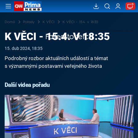
Domů
Pořady
K VĚCI
K VĚCI - 15.4. v 18:35
K VĚCI - 15.4. V 18:35
Failed to fetch
15. dub 2024, 18:35
Podrobný rozbor aktuálních událostí a témat
s významnými postavami veřejného života
Další videa pořadu