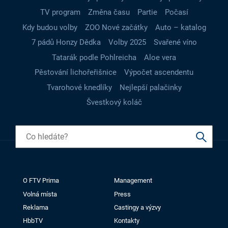
TV program
Změna času
Partie
Počasí
Kdy budou volby
ZOO Nové začátky
Auto – katalog
7 pádů Honzy Dědka
Volby 2025
Svařené víno
Tatarák podle Pohlreicha
Aloe vera
Pěstování lichořeřišnice
Výpočet ascendentu
Tvarohové knedlíky
Nejlepší palačinky
Švestkový koláč
O FTV Prima
Management
Volná místa
Press
Reklama
Castingy a výzvy
HbbTV
Kontakty