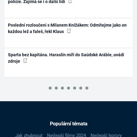
policie. Zajímá se i o další lidi
Poslední rozloučení s Milanem Knížákem: Odmítejme jako on
každou lež a faleš, řekl Klaus
Sparta bez kapitána. Haraslín míří do Saúdské Arábie, uvádí
zdroje
Populární témata
Jak zhubnout
Nejlepší filmy 2024
Nejlepší horory