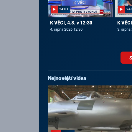
24:01
24:
K VĚCI, 4.8. v 12:30
K VĚCI,
4. srpna 2026 12:30
3. srpna
S
Nejnovější videa