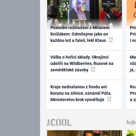
Poslední rozloučení s Milanem
Pri
Knížákem: Odmítejme jako on
Pri
každou lež a faleš, řekl Klaus
i n
Válka o hořící sklady. Ukrajinci
Ma
udeřili na Wildberries, Rusové na
vž
zemědělské zásoby
já,
Kraje nedostanou z fondu ani
Ro
korunu na silnice, oznámil Půta.
Pr
Ministerstvo krok vysvětluje
a 