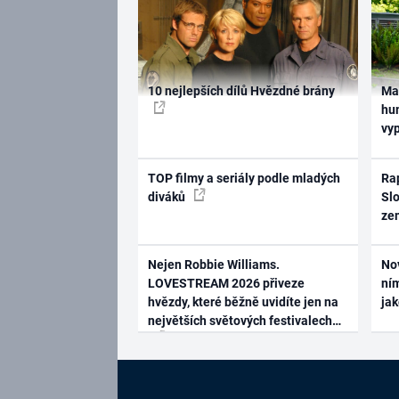
10 nejlepších dílů Hvězdné brány
Ma
hum
vy
TOP filmy a seriály podle mladých
Rap
diváků
Slo
ze
Nejen Robbie Williams.
No
LOVESTREAM 2026 přiveze
ním
hvězdy, které běžně uvidíte jen na
ja
největších světových festivalech