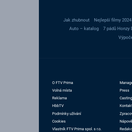
Jak zhubnout
Nejlepší filmy 2024
Auto – katalog
7 pádů Honzy 
Výpoče
O FTV Prima
Manag
Volná místa
Press
Reklama
Casting
HbbTV
Kontak
Podmínky užívání
Zpraco
Cookies
Nápov
Vlastník FTV Prima spol. s r.o.
Redak