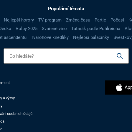
Populární témata
Nejlepší horory
TV program
Změna času
Partie
Počasí
K
Dědka
Volby 2025
Svařené víno
Tatarák podle Pohlreicha
Alo
t ascendentu
Tvarohové knedlíky
Nejlepší palačinky
Švestkov
ement
App
y a výzvy
ty
vání osobních údajů
ěda
ce