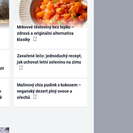
Mrkvové těstoviny bez lepku –
zdravá a originální alternativa
klasiky
Zavařené lečo: jednoduchý recept,
jak uchovat letní zeleninu na zimu
atr
Malinový chia pudink s kokosem –
o
veganský dezert plný ovoce a
ně
ořechů