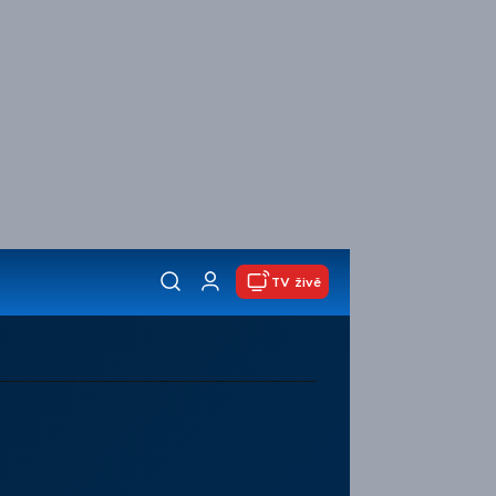
TV živě