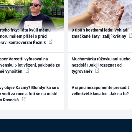
rtyho frky: Táta kvůli mému
9 tipů s kostkami ledu: Vyhladí
oru málem přišel o práci,
zmačkané šaty i zalijí květiny
práví kontroverzní Řezník
per Vercetti vyfasoval na
Muchomůrku růžovku ani sucho
vensku 5 let vězení, pak bude ze
nezdolá! Jak ji rozeznat od
mě vyhoštěn
tygrované?
vý objev Kazmy? Blondýnka se s
V srpnu nezapomeňte přesadit
 vodí za ruce a fotí se na místě
velkokvěté kosatce. Jak na to?
ko Rosecká