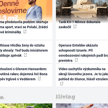
ma představila podzim: startuje
Tank KV-1 Němce dokonale
ma sport, vrací se Polabí, Zrádci
zaskočil
ové kriminálky
thiase Hložka ženy do vztahu
Operace Entebbe ukázala
dy uhnaly: Teď budu iniciátorem
schopnosti Izraele. Při
 slibuje zpěvák
osvobozování rukojmích padl br
premiéra
zloučení s Glenem Hansardem:
Video zachytilo výzkumníka na
outěná rakev, dojemná řeč Bona
okraji lávového jezera. Je to jak
zpěv Irglové s Vedderem
pohled do Slunce, hlásil vzruše