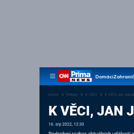
Domácí
Zahranič
Pořady
Domů
Pořady
K VĚCI
K VĚCI, Jan Jakob 
K VĚCI, JAN J
16. srp 2022, 12:30
Podrobný rozbor aktuálních událostí