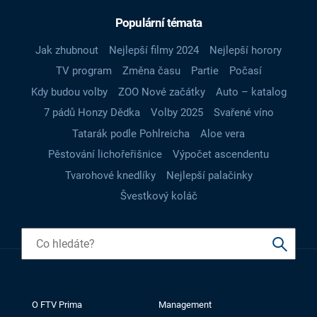
Populární témata
Jak zhubnout
Nejlepší filmy 2024
Nejlepší horory
TV program
Změna času
Partie
Počasí
Kdy budou volby
ZOO Nové začátky
Auto – katalog
7 pádů Honzy Dědka
Volby 2025
Svařené víno
Tatarák podle Pohlreicha
Aloe vera
Pěstování lichořeřišnice
Výpočet ascendentu
Tvarohové knedlíky
Nejlepší palačinky
Švestkový koláč
O FTV Prima
Management