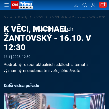
Domů
Pořady
K VĚCI
K VĚCI, Michael Žantovský - 16.10. v 12:30
K VĚCI, MICHAEL
Failed to fetch
ŽANTOVSKÝ - 16.10. V
12:30
16. říj 2023, 12:30
Podrobný rozbor aktuálních událostí a témat s
významnými osobnostmi veřejného života
Další videa pořadu