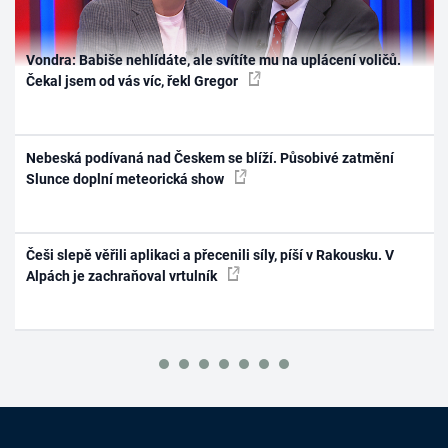
Vondra: Babiše nehlídáte, ale svítíte mu na uplácení voličů.
Čekal jsem od vás víc, řekl Gregor
Nebeská podívaná nad Českem se blíží. Působivé zatmění
Slunce doplní meteorická show
Češi slepě věřili aplikaci a přecenili síly, píší v Rakousku. V
Alpách je zachraňoval vrtulník