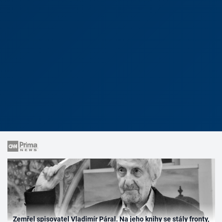
Zemřel spisovatel Vladimír Páral. Na jeho knihy se stály fronty,