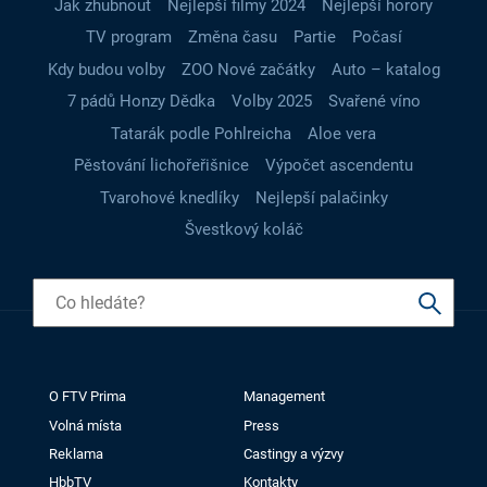
Jak zhubnout
Nejlepší filmy 2024
Nejlepší horory
TV program
Změna času
Partie
Počasí
Kdy budou volby
ZOO Nové začátky
Auto – katalog
7 pádů Honzy Dědka
Volby 2025
Svařené víno
Tatarák podle Pohlreicha
Aloe vera
Pěstování lichořeřišnice
Výpočet ascendentu
Tvarohové knedlíky
Nejlepší palačinky
Švestkový koláč
O FTV Prima
Management
Volná místa
Press
Reklama
Castingy a výzvy
HbbTV
Kontakty