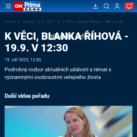
Domů
Pořady
K VĚCI
K VĚCI, Blanka Říhová - 19.9. v 12:30
K VĚCI, BLANKA ŘÍHOVÁ -
Failed to fetch
19.9. V 12:30
19. zář 2023, 12:30
Podrobný rozbor aktuálních událostí a témat s
významnými osobnostmi veřejného života
Další videa pořadu