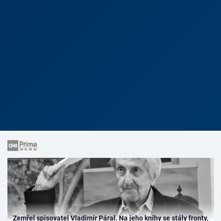
Zemřel spisovatel Vladimír Páral. Na jeho knihy se stály fronty,