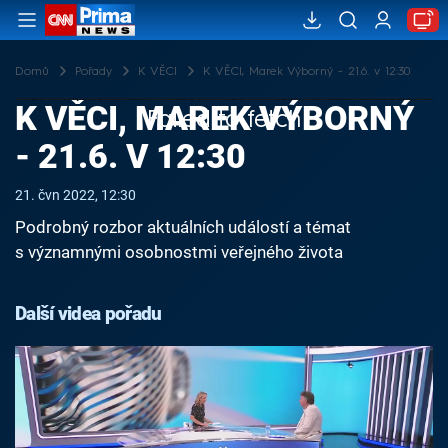
Domů
Pořady
K VĚCI
K VĚCI, Marek Výborný - 21.6. v 12:30
K VĚCI, MAREK VÝBORNÝ
Failed to fetch
- 21.6. V 12:30
21. čvn 2022, 12:30
Podrobný rozbor aktuálních událostí a témat
s významnými osobnostmi veřejného života
Další videa pořadu