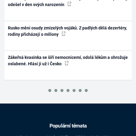
odešel v den svých narozenin
Rusko mění osudy zmizelých vojáků. Z padlých dělá dezertéry,
rodiny přicházejí o miliony
Zákeřná kvasinka se šíří nemocnicemi, odolá lékům a ohrožuje
oslabené. Hlásí ji už i Česko
Populární témata