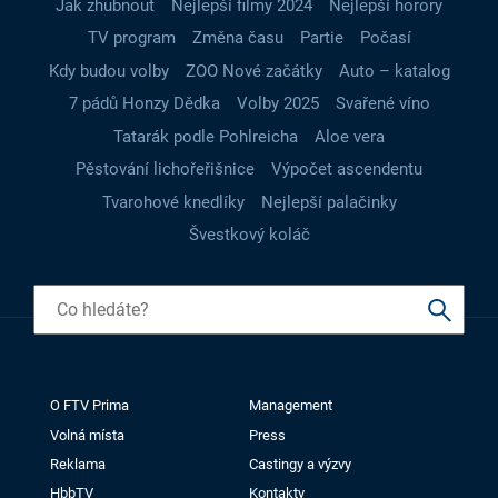
Jak zhubnout
Nejlepší filmy 2024
Nejlepší horory
TV program
Změna času
Partie
Počasí
Kdy budou volby
ZOO Nové začátky
Auto – katalog
7 pádů Honzy Dědka
Volby 2025
Svařené víno
Tatarák podle Pohlreicha
Aloe vera
Pěstování lichořeřišnice
Výpočet ascendentu
Tvarohové knedlíky
Nejlepší palačinky
Švestkový koláč
O FTV Prima
Management
Volná místa
Press
Reklama
Castingy a výzvy
HbbTV
Kontakty