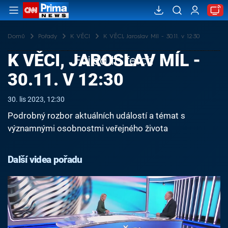
Domů
Pořady
K VĚCI
K VĚCI, Jaroslav Míl - 30.11. v 12:30
K VĚCI, JAROSLAV MÍL -
Failed to fetch
30.11. V 12:30
30. lis 2023, 12:30
Podrobný rozbor aktuálních událostí a témat s
významnými osobnostmi veřejného života
Další videa pořadu