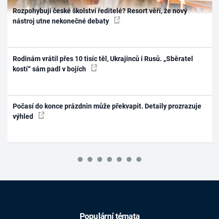
Rozpohybují české školství ředitelé? Resort věří, že nový
nástroj utne nekonečné debaty
Rodinám vrátil přes 10 tisíc těl, Ukrajinců i Rusů. „Sběratel
kostí“ sám padl v bojích
Počasí do konce prázdnin může překvapit. Detaily prozrazuje
výhled
Populární témata