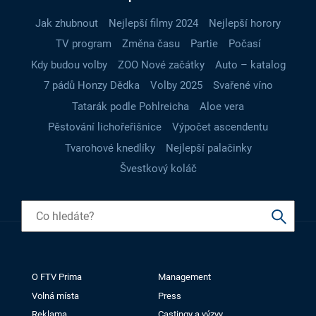
Jak zhubnout
Nejlepší filmy 2024
Nejlepší horory
TV program
Změna času
Partie
Počasí
Kdy budou volby
ZOO Nové začátky
Auto – katalog
7 pádů Honzy Dědka
Volby 2025
Svařené víno
Tatarák podle Pohlreicha
Aloe vera
Pěstování lichořeřišnice
Výpočet ascendentu
Tvarohové knedlíky
Nejlepší palačinky
Švestkový koláč
O FTV Prima
Management
Volná místa
Press
Reklama
Castingy a výzvy