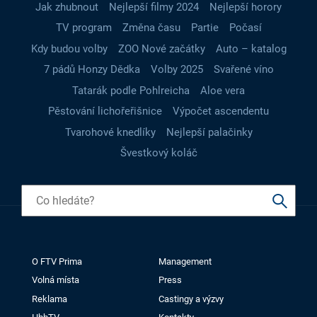
Jak zhubnout
Nejlepší filmy 2024
Nejlepší horory
TV program
Změna času
Partie
Počasí
Kdy budou volby
ZOO Nové začátky
Auto – katalog
7 pádů Honzy Dědka
Volby 2025
Svařené víno
Tatarák podle Pohlreicha
Aloe vera
Pěstování lichořeřišnice
Výpočet ascendentu
Tvarohové knedlíky
Nejlepší palačinky
Švestkový koláč
O FTV Prima
Management
Volná místa
Press
Reklama
Castingy a výzvy