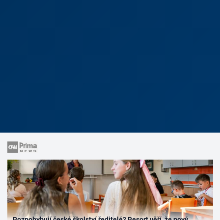
Rozpohybují české školství ředitelé? Resort věří, že nový