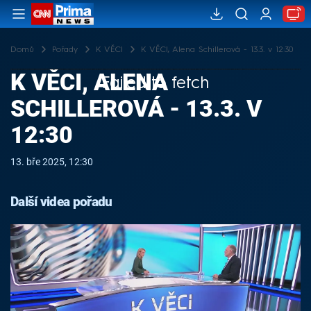
Domů
Pořady
K VĚCI
K VĚCI, Alena Schillerová - 13.3. v 12:30
K VĚCI, ALENA
Failed to fetch
SCHILLEROVÁ - 13.3. V
12:30
13. bře 2025, 12:30
Další videa pořadu