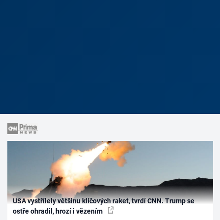
USA vystřílely většinu klíčových raket, tvrdí CNN. Trump se
ostře ohradil, hrozí i vězením