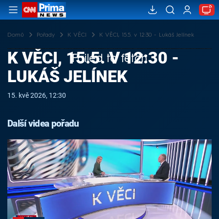
Domů
Pořady
K VĚCI
K VĚCI, 15.5. v 12:30 - Lukáš Jelínek
K VĚCI, 15.5. V 12:30 -
Failed to fetch
LUKÁŠ JELÍNEK
15. kvě 2026, 12:30
Další videa pořadu