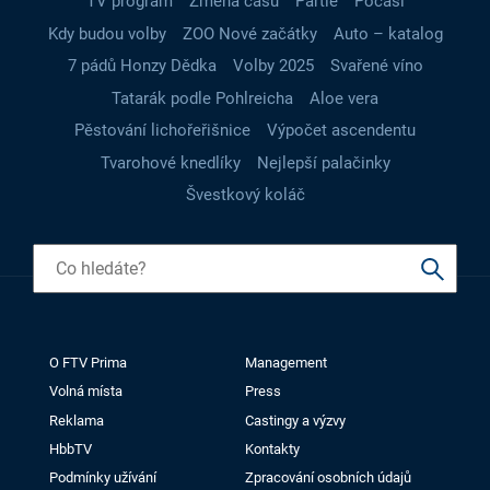
TV program
Změna času
Partie
Počasí
Kdy budou volby
ZOO Nové začátky
Auto – katalog
7 pádů Honzy Dědka
Volby 2025
Svařené víno
Tatarák podle Pohlreicha
Aloe vera
Pěstování lichořeřišnice
Výpočet ascendentu
Tvarohové knedlíky
Nejlepší palačinky
Švestkový koláč
O FTV Prima
Management
Volná místa
Press
Reklama
Castingy a výzvy
HbbTV
Kontakty
Podmínky užívání
Zpracování osobních údajů