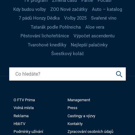
TV program
Změna času
Partie
Počasí
Kdy budou volby
ZOO Nové začátky
Auto – katalog
7 pádů Honzy Dědka
Volby 2025
Svařené víno
Tatarák podle Pohlreicha
Aloe vera
Pěstování lichořeřišnice
Výpočet ascendentu
Tvarohové knedlíky
Nejlepší palačinky
Švestkový koláč
O FTV Prima
Management
Volná místa
Press
Reklama
Castingy a výzvy
HbbTV
Kontakty
Podmínky užívání
Zpracování osobních údajů