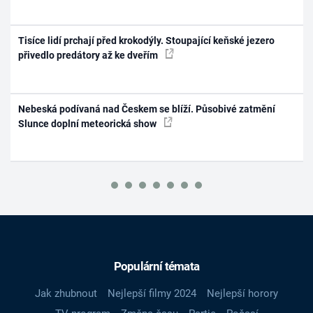
Tisíce lidí prchají před krokodýly. Stoupající keňské jezero
přivedlo predátory až ke dveřím
Nebeská podívaná nad Českem se blíží. Působivé zatmění
Slunce doplní meteorická show
Populární témata
Jak zhubnout
Nejlepší filmy 2024
Nejlepší horory