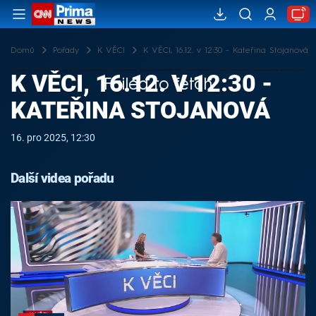
Domů
Pořady
K VĚCI
K VĚCI, 16.12. v 12:30 - Kateřina Stojanová
K VĚCI, 16.12. V 12:30 -
Failed to fetch
KATEŘINA STOJANOVÁ
16. pro 2025, 12:30
Další videa pořadu