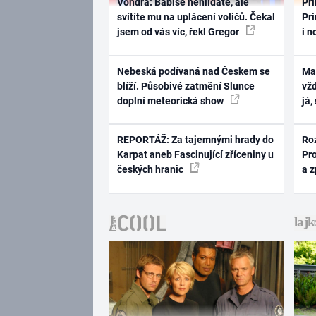
Vondra: Babiše nehlídáte, ale
Pri
svítíte mu na uplácení voličů. Čekal
Pri
jsem od vás víc, řekl Gregor
i n
Nebeská podívaná nad Českem se
Ma
blíží. Působivé zatmění Slunce
vž
doplní meteorická show
já,
REPORTÁŽ: Za tajemnými hrady do
Ro
Karpat aneb Fascinující zříceniny u
Pr
českých hranic
a 