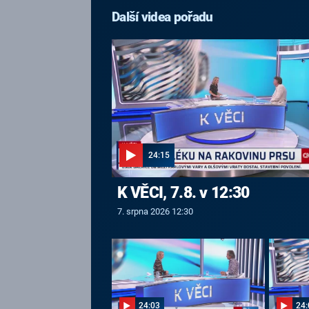
Další videa pořadu
24:15
K VĚCI, 7.8. v 12:30
7. srpna 2026 12:30
24:03
24: