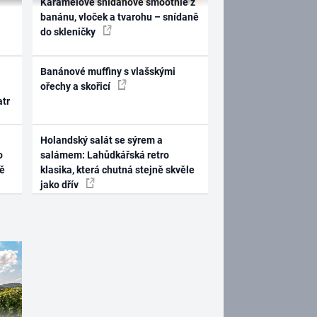
Karamelové snídaňové smoothie z
banánu, vloček a tvarohu – snídaně
do skleničky
Banánové muffiny s vlašskými
ořechy a skořicí
atr
Holandský salát se sýrem a
o
salámem: Lahůdkářská retro
ně
klasika, která chutná stejně skvěle
jako dřív