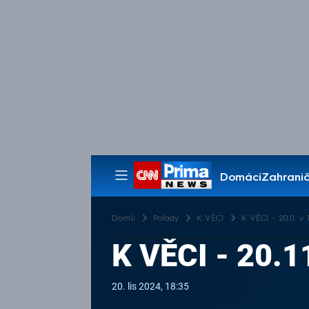
Domácí
Zahranič
Pořady
Domů
Pořady
K VĚCI
K VĚCI - 20.11. v 1
K VĚCI - 20.1
20. lis 2024, 18:35