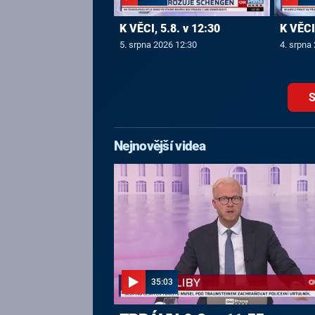
K VĚCI, 5.8. v 12:30
K VĚCI,
5. srpna 2026 12:30
4. srpna
S
Nejnovější videa
35:03