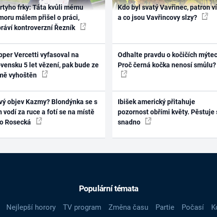
rtyho frky: Táta kvůli mému
Kdo byl svatý Vavřinec, patron v
oru málem přišel o práci,
a co jsou Vavřincovy slzy?
práví kontroverzní Řezník
per Vercetti vyfasoval na
Odhalte pravdu o kočičích mýtec
vensku 5 let vězení, pak bude ze
Proč černá kočka nenosí smůlu?
mě vyhoštěn
vý objev Kazmy? Blondýnka se s
Ibišek americký přitahuje
 vodí za ruce a fotí se na místě
pozornost obřími květy. Pěstuje 
ko Rosecká
snadno
Populární témata
Nejlepší horory
TV program
Změna času
Partie
Počasí
K