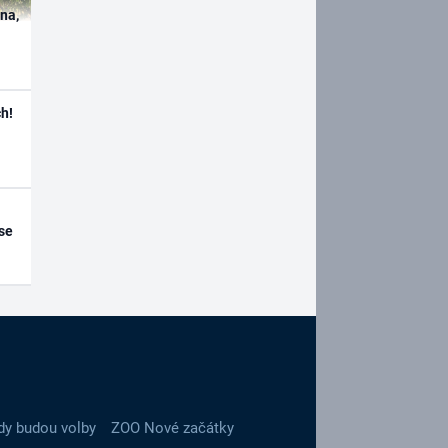
ína,
h!
se
dy budou volby
ZOO Nové začátky