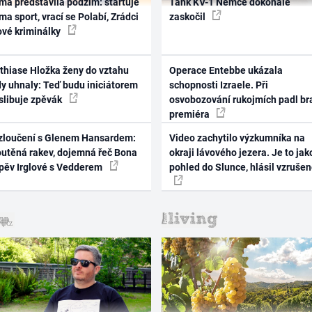
ma představila podzim: startuje
Tank KV-1 Němce dokonale
ma sport, vrací se Polabí, Zrádci
zaskočil
ové kriminálky
thiase Hložka ženy do vztahu
Operace Entebbe ukázala
dy uhnaly: Teď budu iniciátorem
schopnosti Izraele. Při
 slibuje zpěvák
osvobozování rukojmích padl br
premiéra
zloučení s Glenem Hansardem:
Video zachytilo výzkumníka na
outěná rakev, dojemná řeč Bona
okraji lávového jezera. Je to jak
zpěv Irglové s Vedderem
pohled do Slunce, hlásil vzruše