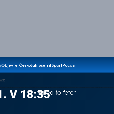
í
Objevte Česko
Jak ušetřit
Sport
Počasí
8:35
1. V 18:35
Failed to fetch