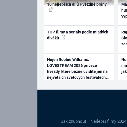
10 nejlepších dílů Hvězdné brány
Ma
hum
vy
TOP filmy a seriály podle mladých
Rap
diváků
Slo
ze
Nejen Robbie Williams.
No
LOVESTREAM 2026 přiveze
ním
hvězdy, které běžně uvidíte jen na
ja
největších světových festivalech
Jak zhubnout
Nejlepší filmy 2024