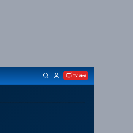
TV živě