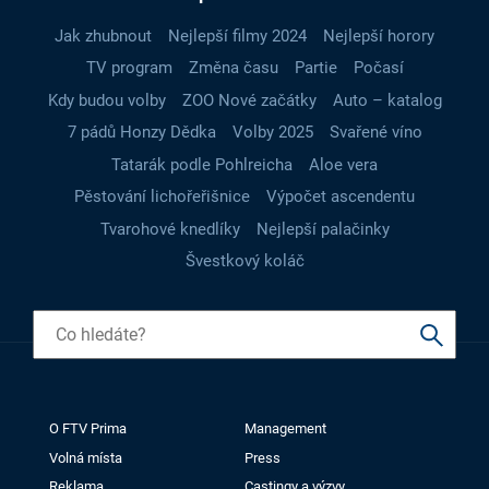
Jak zhubnout
Nejlepší filmy 2024
Nejlepší horory
TV program
Změna času
Partie
Počasí
Kdy budou volby
ZOO Nové začátky
Auto – katalog
7 pádů Honzy Dědka
Volby 2025
Svařené víno
Tatarák podle Pohlreicha
Aloe vera
Pěstování lichořeřišnice
Výpočet ascendentu
Tvarohové knedlíky
Nejlepší palačinky
Švestkový koláč
O FTV Prima
Management
Volná místa
Press
Reklama
Castingy a výzvy