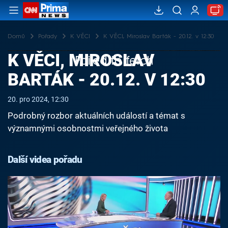
Domů
Pořady
K VĚCI
K VĚCI, Miroslav Barták - 20.12. v 12:30
K VĚCI, MIROSLAV
Failed to fetch
BARTÁK - 20.12. V 12:30
20. pro 2024, 12:30
Podrobný rozbor aktuálních událostí a témat s
významnými osobnostmi veřejného života
Další videa pořadu