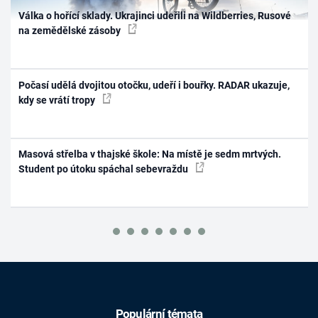
Válka o hořící sklady. Ukrajinci udeřili na Wildberries, Rusové
na zemědělské zásoby
Počasí udělá dvojitou otočku, udeří i bouřky. RADAR ukazuje,
kdy se vrátí tropy
Masová střelba v thajské škole: Na místě je sedm mrtvých.
Student po útoku spáchal sebevraždu
Populární témata