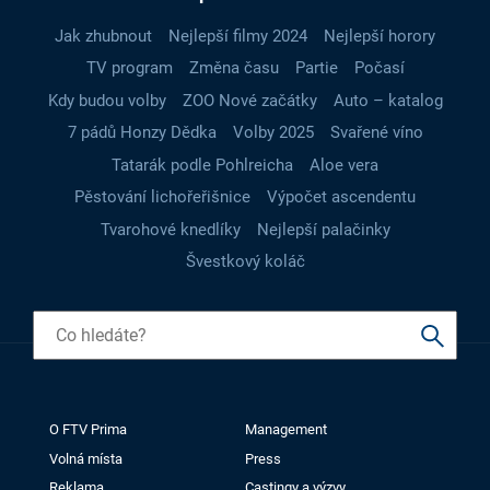
Jak zhubnout
Nejlepší filmy 2024
Nejlepší horory
TV program
Změna času
Partie
Počasí
Kdy budou volby
ZOO Nové začátky
Auto – katalog
7 pádů Honzy Dědka
Volby 2025
Svařené víno
Tatarák podle Pohlreicha
Aloe vera
Pěstování lichořeřišnice
Výpočet ascendentu
Tvarohové knedlíky
Nejlepší palačinky
Švestkový koláč
O FTV Prima
Management
Volná místa
Press
Reklama
Castingy a výzvy