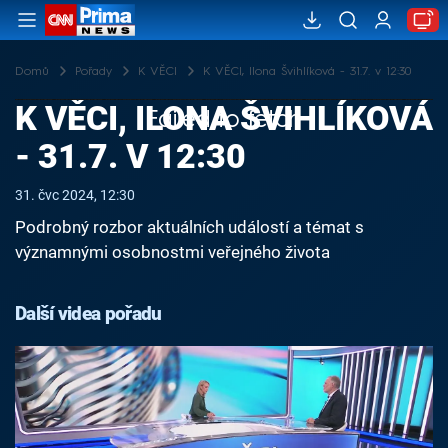
Domů
Pořady
K VĚCI
K VĚCI, Ilona Švihlíková - 31.7. v 12:30
K VĚCI, ILONA ŠVIHLÍKOVÁ
Failed to fetch
- 31.7. V 12:30
31. čvc 2024, 12:30
Podrobný rozbor aktuálních událostí a témat s
významnými osobnostmi veřejného života
Další videa pořadu