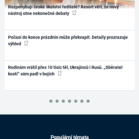
Rozpohybují české školství ředitelé? Resort věří, že nový
nástroj utne nekonečné debaty
Počasí do konce prázdnin může překvapit. Detaily prozrazuje
výhled
Rodinám vrátil přes 10 tisíc těl, Ukrajinců i Rusů. „Sběratel
kostí“ sám padl v bojích
Populární témata