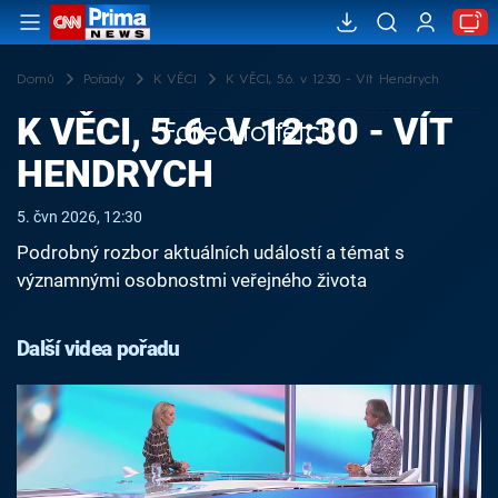
Domů
Pořady
K VĚCI
K VĚCI, 5.6. v 12:30 - Vít Hendrych
K VĚCI, 5.6. V 12:30 - VÍT
Failed to fetch
HENDRYCH
5. čvn 2026, 12:30
Podrobný rozbor aktuálních událostí a témat s
významnými osobnostmi veřejného života
Další videa pořadu