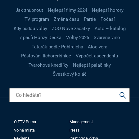
Jak zhubnout
Nejlepší filmy 2024
Nejlepší horory
TV program
Změna času
Partie
Počasí
Kdy budou volby
ZOO Nové začátky
Auto – katalog
7 pádů Honzy Dědka
Volby 2025
Svařené víno
Tatarák podle Pohlreicha
Aloe vera
Pěstování lichořeřišnice
Výpočet ascendentu
Tvarohové knedlíky
Nejlepší palačinky
Švestkový koláč
O FTV Prima
Management
Volná místa
Press
Reklama
Castingy a výzvy