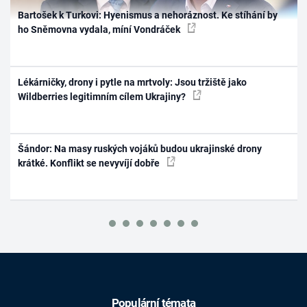
Bartošek k Turkovi: Hyenismus a nehoráznost. Ke stíhání by
ho Sněmovna vydala, míní Vondráček
Lékárničky, drony i pytle na mrtvoly: Jsou tržiště jako
Wildberries legitimním cílem Ukrajiny?
Šándor: Na masy ruských vojáků budou ukrajinské drony
krátké. Konflikt se nevyvíjí dobře
Populární témata