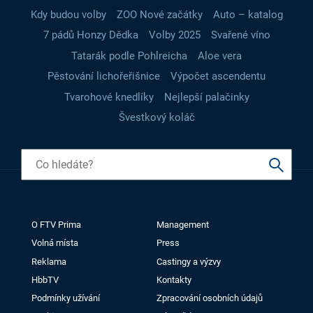
Kdy budou volby
ZOO Nové začátky
Auto – katalog
7 pádů Honzy Dědka
Volby 2025
Svařené víno
Tatarák podle Pohlreicha
Aloe vera
Pěstování lichořeřišnice
Výpočet ascendentu
Tvarohové knedlíky
Nejlepší palačinky
Švestkový koláč
O FTV Prima
Management
Volná místa
Press
Reklama
Castingy a výzvy
HbbTV
Kontakty
Podmínky užívání
Zpracování osobních údajů