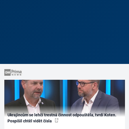
Ukrajincům se lehčí trestná činnost odpouštěla, tvrdí Koten.
Pospíšil chtěl vidět čísla