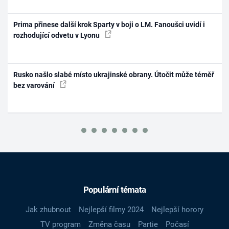
Prima přinese další krok Sparty v boji o LM. Fanoušci uvidí i
rozhodující odvetu v Lyonu
Rusko našlo slabé místo ukrajinské obrany. Útočit může téměř
bez varování
Populární témata
Jak zhubnout
Nejlepší filmy 2024
Nejlepší horory
TV program
Změna času
Partie
Počasí