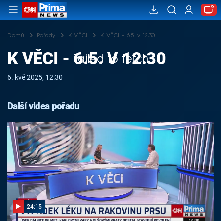
Domů
Pořady
K VĚCI
K VĚCI - 6.5. v 12:30
K VĚCI - 6.5. V 12:30
Failed to fetch
6. kvě 2025, 12:30
Další videa pořadu
24:15