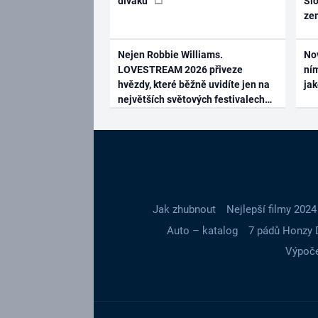
diváků
Slo
ze
Nejen Robbie Williams.
No
LOVESTREAM 2026 přiveze
ním
hvězdy, které běžně uvidíte jen na
ja
největších světových festivalech
Jak zhubnout
Nejlepší filmy 2024
Auto – katalog
7 pádů Honzy 
Výpoče