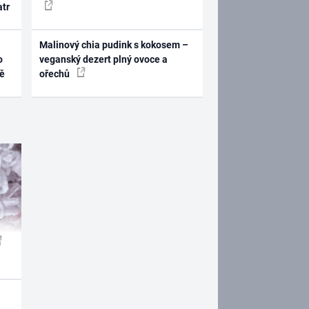
atr
Malinový chia pudink s kokosem –
o
veganský dezert plný ovoce a
ně
ořechů