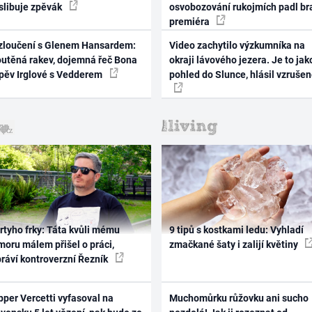
 slibuje zpěvák
osvobozování rukojmích padl br
premiéra
zloučení s Glenem Hansardem:
Video zachytilo výzkumníka na
outěná rakev, dojemná řeč Bona
okraji lávového jezera. Je to jak
zpěv Irglové s Vedderem
pohled do Slunce, hlásil vzruše
rtyho frky: Táta kvůli mému
9 tipů s kostkami ledu: Vyhladí
oru málem přišel o práci,
zmačkané šaty i zalijí květiny
práví kontroverzní Řezník
per Vercetti vyfasoval na
Muchomůrku růžovku ani sucho