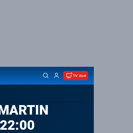
TV živě
 MARTIN
 22:00