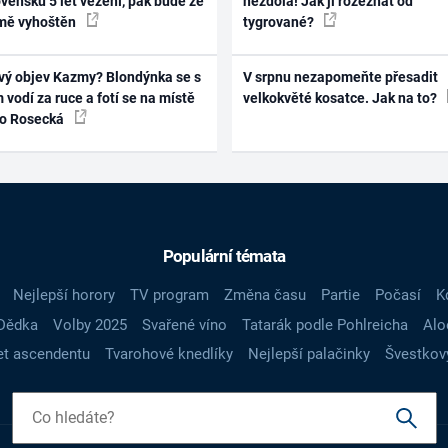
vensku 5 let vězení, pak bude ze
nezdolá! Jak ji rozeznat od
mě vyhoštěn
tygrované?
vý objev Kazmy? Blondýnka se s
V srpnu nezapomeňte přesadit
 vodí za ruce a fotí se na místě
velkokvěté kosatce. Jak na to?
ko Rosecká
Populární témata
Nejlepší horory
TV program
Změna času
Partie
Počasí
K
Dědka
Volby 2025
Svařené víno
Tatarák podle Pohlreicha
Alo
t ascendentu
Tvarohové knedlíky
Nejlepší palačinky
Švestkov