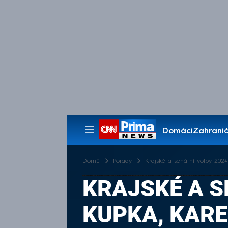
Domácí
Zahranič
Pořady
Domů
Pořady
Krajské a senátní volby 2024
KRAJSKÉ A S
KUPKA, KAREL