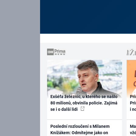
Exšéfa železnic, u kterého se našlo
Pri
80 milionů, obvinila policie. Zajímá
Pri
se i o další lidi
i n
Poslední rozloučení s Milanem
Ma
Knížákem: Odmítejme jako on
vž