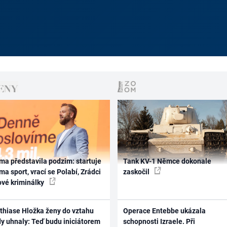
ma představila podzim: startuje
Tank KV-1 Němce dokonale
ma sport, vrací se Polabí, Zrádci
zaskočil
ové kriminálky
thiase Hložka ženy do vztahu
Operace Entebbe ukázala
dy uhnaly: Teď budu iniciátorem
schopnosti Izraele. Při