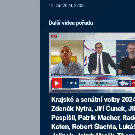
18. zář 2024, 22:00
Další videa pořadu
1:10:16
Krajské a senátní volby 2024
Zdeněk Nytra, Jiří Čunek, Jiř
Pospíšil, Patrik Macher, Ra
Koten, Robert Šlachta, Luká