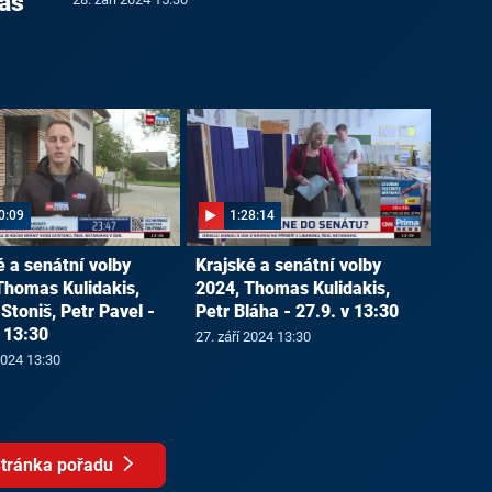
as
0:09
1:28:14
é a senátní volby
Krajské a senátní volby
Thomas Kulidakis,
2024, Thomas Kulidakis,
Stoniš, Petr Pavel -
Petr Bláha - 27.9. v 13:30
v 13:30
27. září 2024 13:30
2024 13:30
tránka pořadu