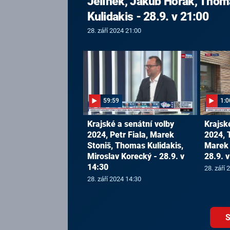
Jelínek, Jakub Horák, Thom
Kulidakis - 28.9. v 21:00
28. září 2024 21:00
59:59
1:0
Krajské a senátní volby
Krajsk
2024, Petr Fiala, Marek
2024, 
Stoniš, Thomas Kulidakis,
Marek 
Miroslav Korecký - 28.9. v
28.9. 
14:30
28. září 
28. září 2024 14:30
S