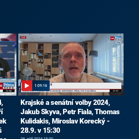
1:09:16
,
Krajské a senátní volby 2024,
í
Jakub Skyva, Petr Fiala, Thomas
dek
Kulidakis, Miroslav Korecký -
š
28.9. v 15:30
28. září 2024 15:30