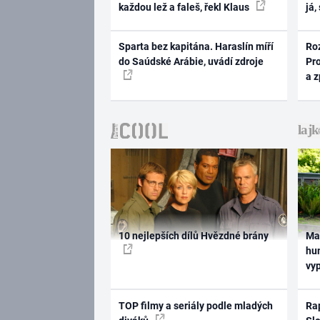
každou lež a faleš, řekl Klaus
já,
Sparta bez kapitána. Haraslín míří
Ro
do Saúdské Arábie, uvádí zdroje
Pr
a 
10 nejlepších dílů Hvězdné brány
Ma
hum
vy
TOP filmy a seriály podle mladých
Rap