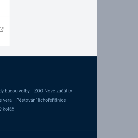
dy budou volby
ZOO Nové začátky
e vera
Pěstování lichořeřišnice
ý koláč