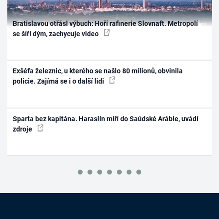
Bratislavou otřásl výbuch: Hoří rafinerie Slovnaft. Metropolí
se šíří dým, zachycuje video
Exšéfa železnic, u kterého se našlo 80 milionů, obvinila
policie. Zajímá se i o další lidi
Sparta bez kapitána. Haraslín míří do Saúdské Arábie, uvádí
zdroje