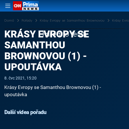
Domů
Pořady
Krásy Evropy se Samanthou Brownovou
Krásy Evr
KRÁSY EVROPY SE
Failed to fetch
SAMANTHOU
BROWNOVOU (1) -
UPOUTÁVKA
8. čvc 2021, 15:20
Krásy Evropy se Samanthou Brownovou (1) -
upoutávka
Další videa pořadu