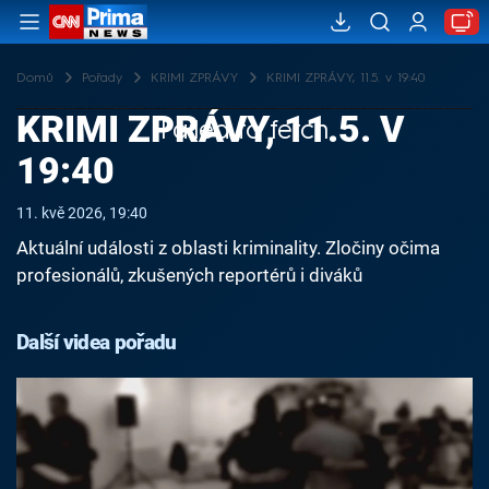
Domů
Pořady
KRIMI ZPRÁVY
KRIMI ZPRÁVY, 11.5. v 19:40
KRIMI ZPRÁVY, 11.5. V
Failed to fetch
19:40
11. kvě 2026, 19:40
Aktuální události z oblasti kriminality. Zločiny očima
profesionálů, zkušených reportérů i diváků
Další videa pořadu