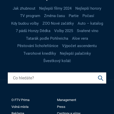
Jak zhubnout
Nejlepší filmy 2024
Nejlepší horory
TV program
Změna času
Partie
Počasí
Kdy budou volby
ZOO Nové začátky
Auto – katalog
7 pádů Honzy Dědka
Volby 2025
Svařené víno
Tatarák podle Pohlreicha
Aloe vera
Pěstování lichořeřišnice
Výpočet ascendentu
Tvarohové knedlíky
Nejlepší palačinky
Švestkový koláč
O FTV Prima
Management
Volná místa
Press
Reklama
Castingy a výzvy