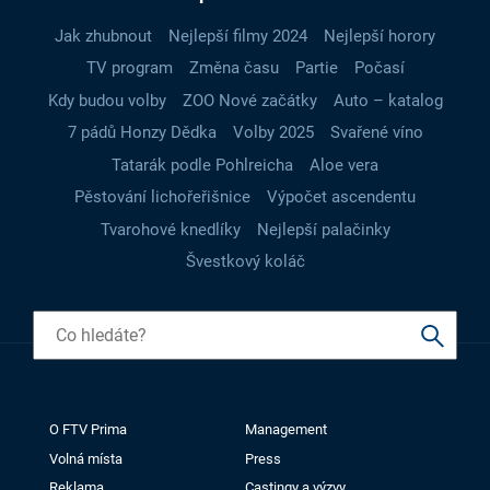
Jak zhubnout
Nejlepší filmy 2024
Nejlepší horory
TV program
Změna času
Partie
Počasí
Kdy budou volby
ZOO Nové začátky
Auto – katalog
7 pádů Honzy Dědka
Volby 2025
Svařené víno
Tatarák podle Pohlreicha
Aloe vera
Pěstování lichořeřišnice
Výpočet ascendentu
Tvarohové knedlíky
Nejlepší palačinky
Švestkový koláč
O FTV Prima
Management
Volná místa
Press
Reklama
Castingy a výzvy