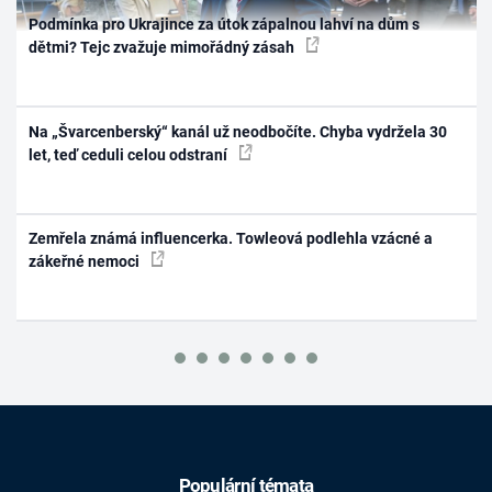
Podmínka pro Ukrajince za útok zápalnou lahví na dům s
dětmi? Tejc zvažuje mimořádný zásah
Na „Švarcenberský“ kanál už neodbočíte. Chyba vydržela 30
let, teď ceduli celou odstraní
Zemřela známá influencerka. Towleová podlehla vzácné a
zákeřné nemoci
Populární témata