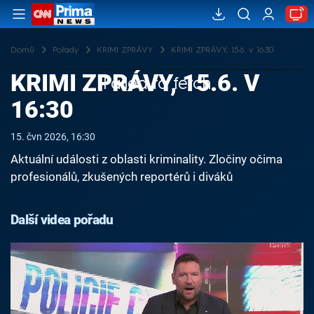
Domů
Pořady
KRIMI ZPRÁVY
KRIMI ZPRÁVY, 15.6. v 16:30
KRIMI ZPRÁVY, 15.6. V
Failed to fetch
16:30
15. čvn 2026, 16:30
Aktuální události z oblasti kriminality. Zločiny očima
profesionálů, zkušených reportérů i diváků
Další videa pořadu