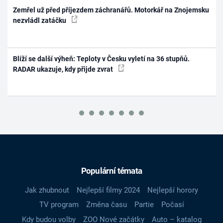
Zemřel už před příjezdem záchranářů. Motorkář na Znojemsku
nezvládl zatáčku
Blíží se další výheň: Teploty v Česku vyletí na 36 stupňů.
RADAR ukazuje, kdy přijde zvrat
Populární témata
Jak zhubnout
Nejlepší filmy 2024
Nejlepší horory
TV program
Změna času
Partie
Počasí
Kdy budou volby
ZOO Nové začátky
Auto – katalog