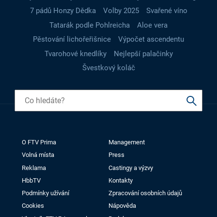
7 pádů Honzy Dědka
Volby 2025
Svařené víno
Tatarák podle Pohlreicha
Aloe vera
Pěstování lichořeřišnice
Výpočet ascendentu
Tvarohové knedlíky
Nejlepší palačinky
Švestkový koláč
O FTV Prima
Management
Volná místa
Press
Reklama
Castingy a výzvy
HbbTV
Kontakty
Podmínky užívání
Zpracování osobních údajů
Cookies
Nápověda