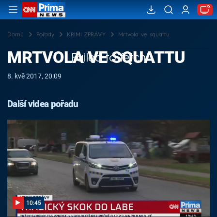
Domů
Pořady
KRIMI ZPRÁVY
Mrtvola ve squattu
MRTVOLA VE SQUATTU
Failed to fetch
8. kvě 2017, 20:09
Další videa pořadu
10:45